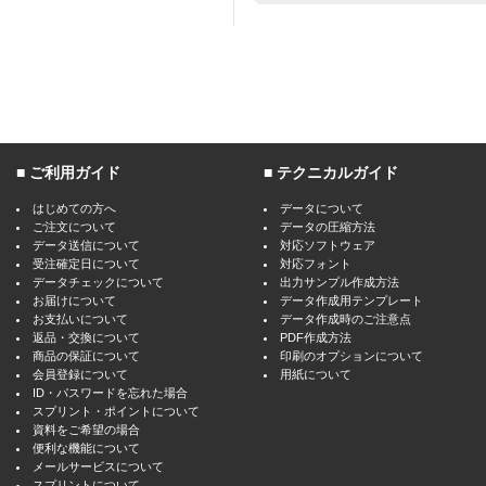
ご利用ガイド
テクニカルガイド
はじめての方へ
データについて
ご注文について
データの圧縮方法
データ送信について
対応ソフトウェア
受注確定日について
対応フォント
データチェックについて
出力サンプル作成方法
お届けについて
データ作成用テンプレート
お支払いについて
データ作成時のご注意点
返品・交換について
PDF作成方法
商品の保証について
印刷のオプションについて
会員登録について
用紙について
ID・パスワードを忘れた場合
スプリント・ポイントについて
資料をご希望の場合
便利な機能について
メールサービスについて
スプリントについて