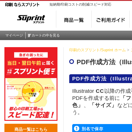
短納期/印刷コストの削減/スピード対応
マイページ
カートの中を見る
印刷のスプリント/Suprint ホーム
>
PDF作成方法（Illus
PDF作成方法（Illustr
Illustrator
CC
以降の作成
PDFを作成する前に
「フ
色」
、
「サイズ」
など
う。
別名で保存
商品一覧はこちら