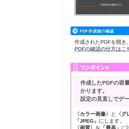
PDF作成後の確認
作成されたPDFを開
PDFの確認の仕方はこ
作成したPDFの容
かります。
設定の見直しでデ
〈カラー画像〉
と
〈グ
「JPEG」
にします。
〈画質〉
を
「最高」
に