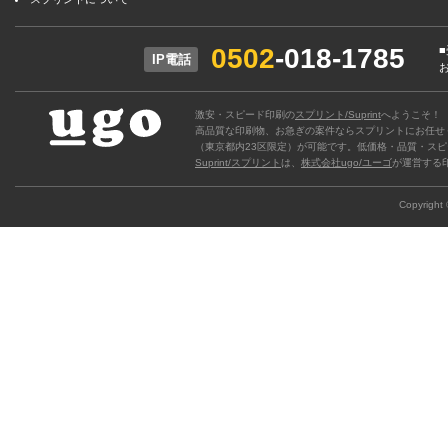
0502
-018-1785
IP電話
激安・スピード印刷の
スプリント/Suprint
へようこそ！
高品質な印刷物、お急ぎの案件ならスプリントにお任せ
（東京都内23区限定）が可能です。低価格・品質・スピ
Suprint/スプリント
は、
株式会社ugo/ユーゴ
が運営する
Copyright ©