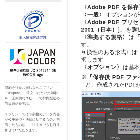
〈Adobe PDF を保
〈一般〉
オプションが
〈Adobe PDF プリ
2001（日本）]」
を選
〈準拠する規格〉
は
「
個人情報保護方針
す。
互換性のある形式〉は
択します。
〈オプション〉
は基本
※
「保存後 PDF フ
と、作成されたPDF
印刷会社をお探しならスプリン
ト/Suprint。ご注文いただいた印刷
を、圧倒的なスピードで都内配送の
当日納品を実現。
スプリントでは印刷物のデータ内容
が公序良俗・法律に反するものと判
断したものは、ご注文後でもお断り
させていただきます。