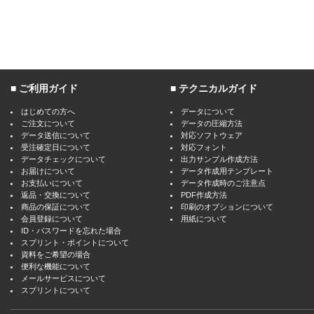
ご利用ガイド
テクニカルガイド
はじめての方へ
データについて
ご注文について
データの圧縮方法
データ送信について
対応ソフトウェア
受注確定日について
対応フォント
データチェックについて
出力サンプル作成方法
お届けについて
データ作成用テンプレート
お支払いについて
データ作成時のご注意点
返品・交換について
PDF作成方法
商品の保証について
印刷のオプションについて
会員登録について
用紙について
ID・パスワードを忘れた場合
スプリント・ポイントについて
資料をご希望の場合
便利な機能について
メールサービスについて
スプリントについて