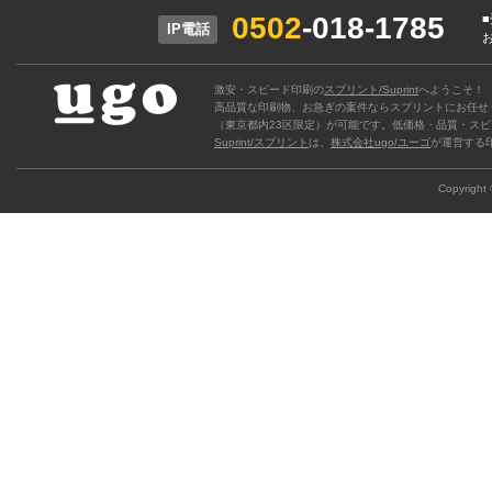
0502
-018-1785
IP電話
激安・スピード印刷の
スプリント/Suprint
へようこそ！
高品質な印刷物、お急ぎの案件ならスプリントにお任せ
（東京都内23区限定）が可能です。低価格・品質・スピ
Suprint/スプリント
は、
株式会社ugo/ユーゴ
が運営する
Copyright ©