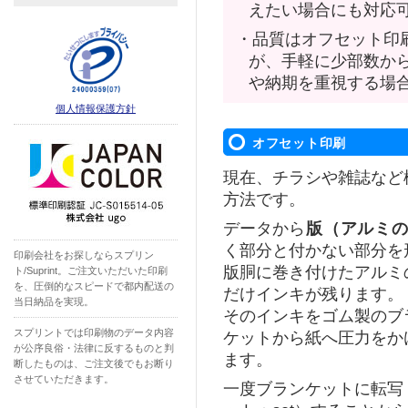
えたい場合にも対応
・品質はオフセット印
が、手軽に少部数か
や納期を重視する場
個人情報保護方針
オフセット印刷
現在、チラシや雑誌など
方法です。
データから
版（アルミ
く部分と付かない部分を
印刷会社をお探しならスプリン
版胴に巻き付けたアルミ
ト/Suprint。ご注文いただいた印刷
を、圧倒的なスピードで都内配送の
だけインキが残ります。
当日納品を実現。
そのインキをゴム製のブ
スプリントでは印刷物のデータ内容
ケットから紙へ圧力をか
が公序良俗・法律に反するものと判
ます。
断したものは、ご注文後でもお断り
させていただきます。
一度ブランケットに転写（