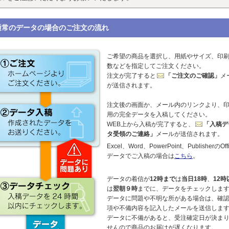
通常のデータの場合のご注文の流れ
ご希望の商品を選択し、用紙やサイズ、印
数などを指定してご注文ください。
注文が完了すると
「ご注文のご確認」
メ
が送信されます。
注文後の画面か、メール内のリンクより、
用の完全データを入稿してください。
WEB上から入稿が完了すると、
「入稿デ
タ受領のご連絡」
メールが送信されます。
Excel、Word、PowerPoint、PublisherのOff
データでご入稿の場合は
こちら
。
データの着信が
12時まで
は
当日18時
、
12時
は
翌朝９時
までに、データをチェックしま
データに問題や不明な所がある場合は、確
項や不備内容を記入したメールを送信しま
データに不備があると、受注確定日が決ま
せんので商品のお届けが遅くなります。