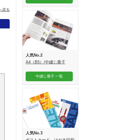
へ戻る
人気No.2
A4（B5）/中綴じ冊子
中綴じ冊子 一覧
人気No.3
ポストカード、はがき印刷