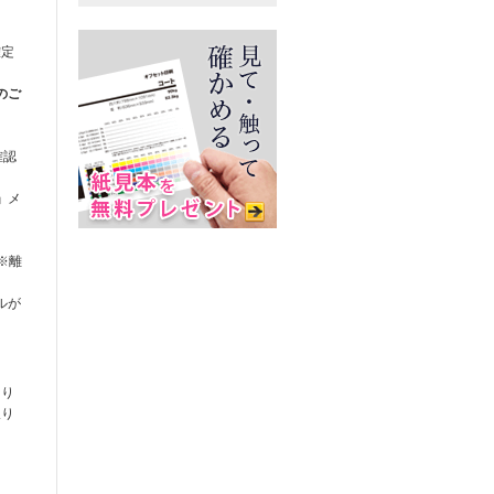
確定
のご
確認
」
メ
※離
ルが
なり
取り
。