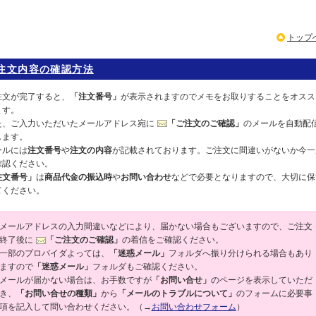
トップ
注文内容の確認方法
注文が完了すると、
「注文番号」
が表示されますのでメモをお取りすることをオスス
ます。
た、ご入力いただいたメールアドレス宛に
「ご注文のご確認」
のメールを自動配
します。
ールには
注文番号
や
注文の内容
が記載されております。ご注文に間違いがないか今一
確認ください。
注文番号」
は
商品代金の振込時
や
お問い合わせ
などで必要となりますので、大切に保
てください。
メールアドレスの入力間違いなどにより、届かない場合もございますので、ご注文
終了後に
「ご注文のご確認」
の着信をご確認ください。
一部のプロバイダよっては、
「迷惑メール」
フォルダへ振り分けられる場合もあり
ますので
「迷惑メール」
フォルダもご確認ください。
メールが届かない場合は、お手数ですが
「お問い合せ」
のページを表示していただ
き、
「お問い合せの種類」
から
「メールのトラブルについて」
のフォームに必要事
項を記入して問い合わせください。（→
お問い合わせフォーム
）