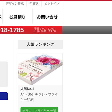
デザイン作成
年賀状
ピットイン
018-1785
平日 9:00～21:00
土日祝 9:00〜19:00
人気ランキング
人気No.1
A4（B5）チラシ・フライ
ヤー印刷
チラシ・フライヤー 一覧