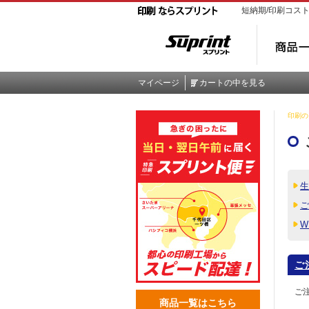
短納期/印刷コス
マイページ
カートの中を見る
印刷のス
生
ご
W
ご
ご
商品一覧はこちら