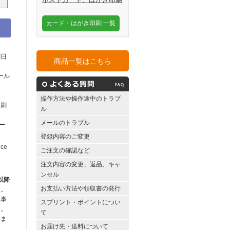
カード・はがき印刷 一覧
刷日
商品一覧はこちら
ール
操作方法や操作途中のトラブ
印刷
ル
メールのトラブル
ー
登録内容のご変更
ice
ご注文の確認など
注文内容の変更、返品、キャ
ンセル
以降
お支払い方法や領収書の発行
す。
認事
スプリント・ポイントについ
す。
て
りま
お届け先・送料について