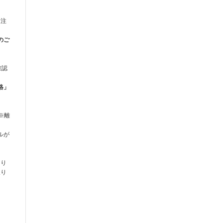
受注
のご
確認
絡」
※離
ルが
なり
取り
。