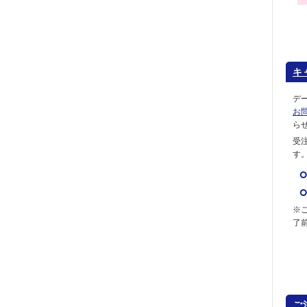
キ
デ
お
ら
受
す
※
了
ご