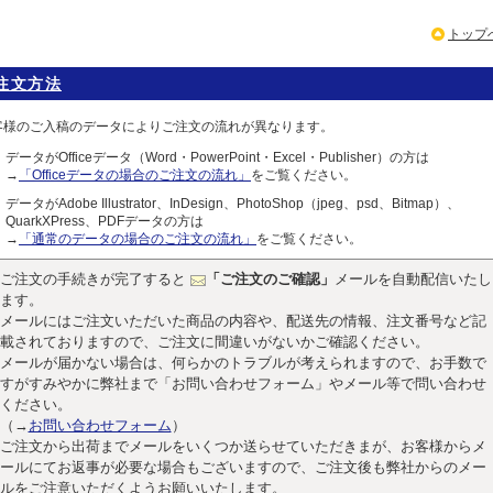
トップ
注文方法
客様のご入稿のデータによりご注文の流れが異なります。
データがOfficeデータ（Word・PowerPoint・Excel・Publisher）の方は
→
「Officeデータの場合のご注文の流れ」
をご覧ください。
データがAdobe Illustrator、InDesign、PhotoShop（jpeg、psd、Bitmap）、
QuarkXPress、PDFデータの方は
→
「通常のデータの場合のご注文の流れ」
をご覧ください。
ご注文の手続きが完了すると
「ご注文のご確認」
メールを自動配信いたし
ます。
メールにはご注文いただいた商品の内容や、配送先の情報、注文番号など記
載されておりますので、ご注文に間違いがないかご確認ください。
メールが届かない場合は、何らかのトラブルが考えられますので、お手数で
すがすみやかに弊社まで「お問い合わせフォーム」やメール等で問い合わせ
ください。
（→
お問い合わせフォーム
）
ご注文から出荷までメールをいくつか送らせていただきまが、お客様からメ
ールにてお返事が必要な場合もございますので、ご注文後も弊社からのメー
ルをご注意いただくようお願いいたします。