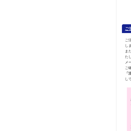
ご
ご
し
ま
た
メ
ご
「
し