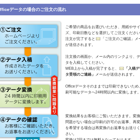
Officeデータの場合のご注文の流れ
ご希望の商品をお選びいただき、用紙やサ
ズ、印刷日数などを選択してご注文くださ
注文が完了すると
「ご注文のご確認」メ
が送信されます。
注文後の画面か、メール内のリンクより、
タを入稿してください。
WEB上から入稿が完了すると、
「入稿デ
タ受領のご連絡」
メールが送信されます。
Officeデータそのままでは印刷できないため
刷可能なデータへ24時間以内に変換します
変換結果をお客様にご覧いただきます。変
問題がない場合は印刷の許可のお返事、再
を希望する場合は再変換のお返事をお送り
さい。
変換は2回までは無料となっております。