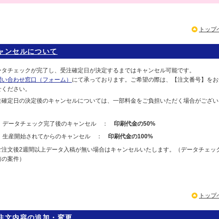
トップ
ャンセルについて
ータチェックが完了し、受注確定日が決定するまではキャンセル可能です。
問い合わせ窓口（フォーム）
にて承っております。ご希望の際は、【注文番号】をお
せください。
注確定日の決定後のキャンセルについては、一部料金をご負担いただく場合がござい
。
データチェック完了後のキャンセル ：
印刷代金の50%
生産開始されてからのキャンセル ：
印刷代金の100%
ご注文後2週間以上データ入稿が無い場合はキャンセルいたします。（データチェッ
前の案件）
トップ
注文内容の追加・変更