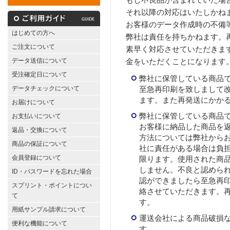
それ以降の対応はいたしかね
お客様のデータ作成時の不備
はじめての方へ
弊社は責任を持ちかねます。
ご注文について
素早く対応させていただきま
データ送信について
金をいただくことになります
受注確定日について
弊社に保管している商品
データチェックについて
至急再印刷を致しまして
ます。また再発送にかか
お届けについて
弊社に保管している商品
お支払いについて
お客様に納品した商品を
返品・交換について
方法については弊社から
商品の保証について
社に責任がある場合は負
会員登録について
限ります。使用された商
しません。不良と認めら
ID・パスワードを忘れた場合
認ができましたら至急再
スプリント・ポイントについ
絡させていただきます。
て
す。
用紙サンプル請求について
運送会社による商品破損
便利な機能について
す。