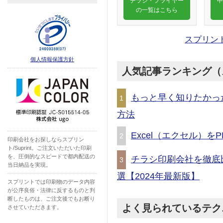
チラシ・フライヤー
中
の一覧はこちら
スプリン
個人情報保護方針
人気記事ランキング（
もっと早く知りたかっ
1
方法
Excel（エクセル）
2
印刷会社をお探しならスプリン
ト/Suprint。ご注文いただいた印刷
を、圧倒的なスピードで都内配送の
チラシ印刷会社を徹底
3
当日納品を実現。
選【2024年最新版】
スプリントでは印刷物のデータ内容
が公序良俗・法律に反するものと判
断したものは、ご注文後でもお断り
よく見られているテク
させていただきます。