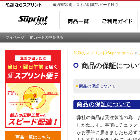
短納期/印刷コストの削減/スピード対応
マイページ
カートの中を見る
印刷のスプリント/Suprint ホーム
>
商品の保証につい
商品の保証について
商品の保証について
弊社の商品は受注製造の為、
しかねます。事前にチェック
がお手許に届きましたら必ず
商品一覧はこちら
もし不良品が含まれていた場