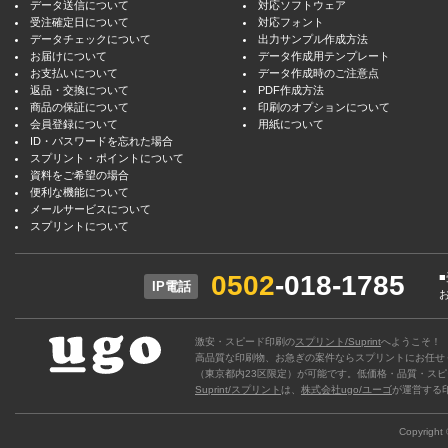
データ送信について
対応ソフトウェア
受注確定日について
対応フォント
データチェックについて
出力サンプル作成方法
お届けについて
データ作成用テンプレート
お支払いについて
データ作成時のご注意点
返品・交換について
PDF作成方法
商品の保証について
印刷のオプションについて
会員登録について
用紙について
ID・パスワードを忘れた場合
スプリント・ポイントについて
資料をご希望の場合
便利な機能について
メールサービスについて
スプリントについて
0502
-018-1785
IP電話
激安・スピード印刷の
スプリント/Suprint
へようこそ！
高品質な印刷物、お急ぎの案件ならスプリントにお任せ
（東京都内23区限定）が可能です。低価格・品質・スピ
Suprint/スプリント
は、
株式会社ugo/ユーゴ
が運営する
Copyright ©