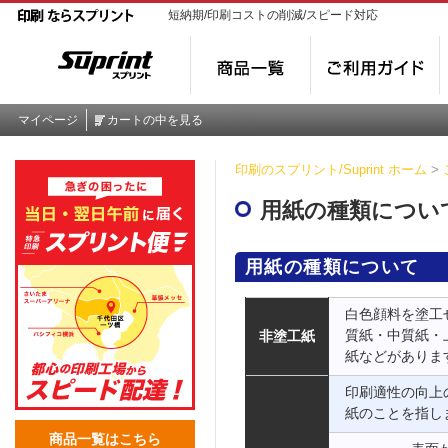
短納期/印刷コストの削減/スピード対応
マイページ
カートの中を見る
印刷のスプリント/Suprint ホーム
>
用紙の種類につい
用紙の種類について
白色顔料を塗工
質紙・中質紙・
非塗工紙
紙などがありま
印刷適性の向上
紙のことを指し
商品一覧はこちら