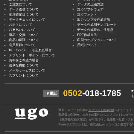
ご注文について
データの圧縮方法
データ送信について
対応ソフトウェア
受注確定日について
対応フォント
データチェックについて
出力サンプル作成方法
お届けについて
データ作成用テンプレート
お支払いについて
データ作成時のご注意点
返品・交換について
PDF作成方法
商品の保証について
印刷のオプションについて
会員登録について
用紙について
ID・パスワードを忘れた場合
スプリント・ポイントについて
資料をご希望の場合
便利な機能について
メールサービスについて
スプリントについて
0502
-018-1785
IP電話
激安・スピード印刷の
スプリント/Suprint
へようこそ！
高品質な印刷物、お急ぎの案件ならスプリントにお任せ
（東京都内23区限定）が可能です。低価格・品質・スピ
Suprint/スプリント
は、
株式会社ugo/ユーゴ
が運営する