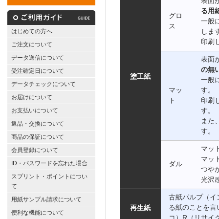
表面
る用
グロ
一般
ス
しま
はじめての方へ
印刷
ご注文について
データ送信について
表面
の無
受注確定日について
塗工紙
一般
データチェックについて
マッ
す。
お届けについて
ト
印刷
す。
お支払いについて
また
返品・交換について
す。
商品の保証について
マッ
会員登録について
マッ
ID・パスワードを忘れた場合
ダル
つや
スプリント・ポイントについ
光沢
て
古紙パルプ（イ
用紙サンプル請求について
る紙のことを言
再生紙
便利な機能について
コ）R（リサイ