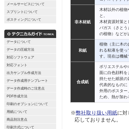
メールサービスについて
木材以外の植物
スプリントについて
と。
ポスティングについて
木材資源対策と
非木材紙
バガス（さとう
の植物）などが
データについて
植物（主に木の
データの圧縮方法
れる粘液を使っ
和紙
す。現在は機械
対応ソフトウェア
対応フォント
ポリエステルや
面に白色顔料を
出力サンプル作成方法
持たせた紙状の
データ作成用テンプレート
合成紙
代表的なものに
データ作成時のご注意点
外用のポスター
PDF作成方法
ため、熱が加わ
印刷のオプションについて
用紙について
※
弊社取り扱い用紙
に対
応しておりません。
商品別注意点
印刷方式について