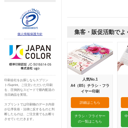
集客・販促活動でよ
個人情報保護方針
人気No.1
印刷会社をお探しならスプリン
ト/Suprint。ご注文いただいた印刷
A4（B5）チラシ・フラ
を、圧倒的なスピードで都内配送の
イヤー印刷
当日納品を実現。
詳細はこちら
スプリントでは印刷物のデータ内容
が公序良俗・法律に反するものと判
断したものは、ご注文後でもお断り
チラシ・フライヤー
中
させていただきます。
の一覧はこちら