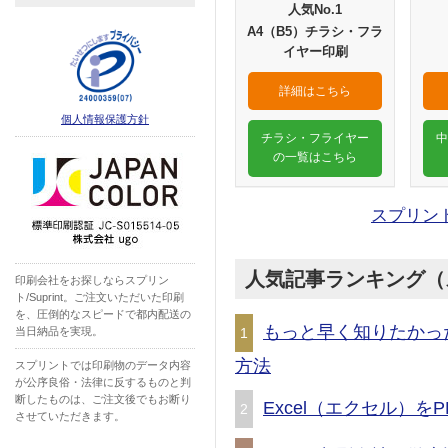
人気No.1
A4（B5）チラシ・フラ
イヤー印刷
詳細はこちら
個人情報保護方針
チラシ・フライヤー
中
の一覧はこちら
スプリン
人気記事ランキング（
印刷会社をお探しならスプリン
ト/Suprint。ご注文いただいた印刷
を、圧倒的なスピードで都内配送の
もっと早く知りたかっ
当日納品を実現。
1
方法
スプリントでは印刷物のデータ内容
が公序良俗・法律に反するものと判
断したものは、ご注文後でもお断り
Excel（エクセル）
2
させていただきます。