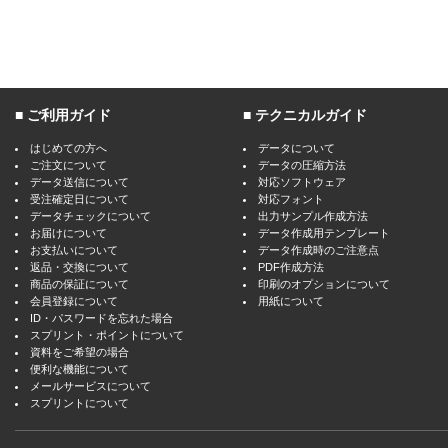
ご利用ガイド
テクニカルガイド
はじめての方へ
データについて
ご注文について
データの圧縮方法
データ送信について
対応ソフトウェア
受注確定日について
対応フォント
データチェックについて
出力サンプル作成方法
お届けについて
データ作成用テンプレート
お支払いについて
データ作成時のご注意点
返品・交換について
PDF作成方法
商品の保証について
印刷のオプションについて
会員登録について
用紙について
ID・パスワードを忘れた場合
スプリント・ポイントについて
資料をご希望の場合
便利な機能について
メールサービスについて
スプリントについて