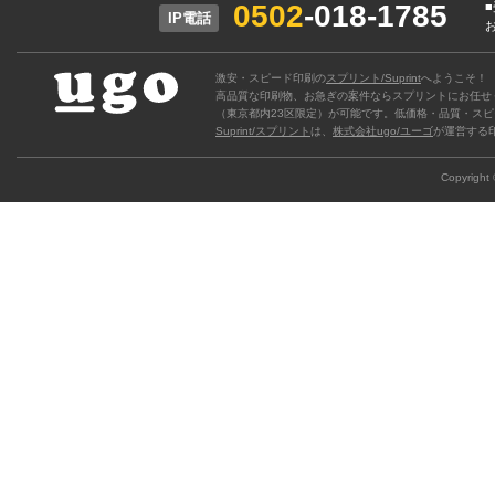
0502
-018-1785
IP電話
激安・スピード印刷の
スプリント/Suprint
へようこそ！
高品質な印刷物、お急ぎの案件ならスプリントにお任せ
（東京都内23区限定）が可能です。低価格・品質・スピ
Suprint/スプリント
は、
株式会社ugo/ユーゴ
が運営する
Copyright ©