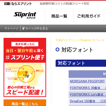
短納期/印刷コストの削減/スピード対応
マイページ
カートの中を見る
印刷のスプリント/Suprint ホーム
>
対応フォント
対応フォント
M
MORISAWA PASSPORT
FONTWORKS 39書体 
FONTWORKS Let's書
DynaFont 150書体 （
商品一覧はこちら