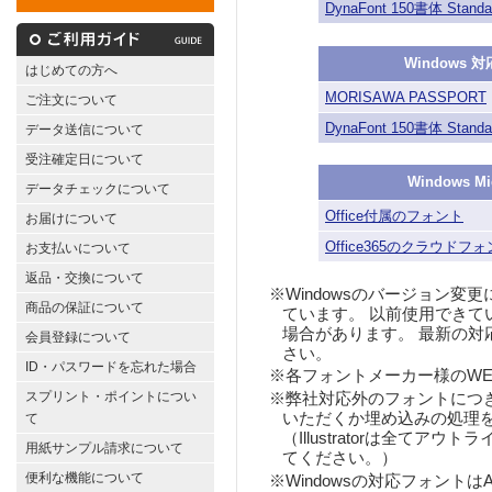
DynaFont 150書体 Sta
Windows
はじめての方へ
MORISAWA PASSPORT
ご注文について
DynaFont 150書体 Sta
データ送信について
受注確定日について
Windows M
データチェックについて
Office付属のフォント
お届けについて
Office365のクラウドフ
お支払いについて
返品・交換について
※Windowsのバージョン
商品の保証について
ています。 以前使用できて
場合があります。 最新の対
会員登録について
さい。
ID・パスワードを忘れた場合
※各フォントメーカー様のW
スプリント・ポイントについ
※弊社対応外のフォントにつ
いただくか埋め込みの処理
て
（Illustratorは全てア
用紙サンプル請求について
てください。）
便利な機能について
※Windowsの対応フォントはA