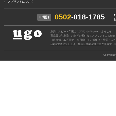
スプリントについて
0502
-018-1785
IP電話
激安・スピード印刷の
スプリント/Suprint
へようこそ！
高品質な印刷物、お急ぎの案件ならスプリントにお任せ
（東京都内23区限定）が可能です。低価格・品質・スピ
Suprint/スプリント
は、
株式会社ugo/ユーゴ
が運営する
Copyright ©