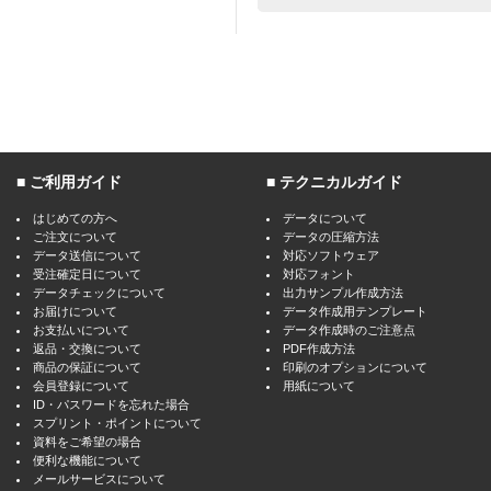
ご利用ガイド
テクニカルガイド
はじめての方へ
データについて
ご注文について
データの圧縮方法
データ送信について
対応ソフトウェア
受注確定日について
対応フォント
データチェックについて
出力サンプル作成方法
お届けについて
データ作成用テンプレート
お支払いについて
データ作成時のご注意点
返品・交換について
PDF作成方法
商品の保証について
印刷のオプションについて
会員登録について
用紙について
ID・パスワードを忘れた場合
スプリント・ポイントについて
資料をご希望の場合
便利な機能について
メールサービスについて