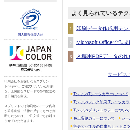
よく見られているテク
印刷データ作成用テン
1
個人情報保護方針
Microsoft Offic
2
入稿用PDFデータの作
3
サービス
印刷会社をお探しならスプリン
ト/Suprint。ご注文いただいた印刷
を、圧倒的なスピードで都内配送の
Tシャツ/Tシャツカラーについて
当日納品を実現。
Tシャツ/シルク印刷 Tシャツカ
スプリントでは印刷物のデータ内容
Tシャツ/プリントカラーについて
が公序良俗・法律に反するものと判
断したものは、ご注文後でもお断り
色上質紙カラーについて
シー
させていただきます。
等身大パネルの自由形カットにつ