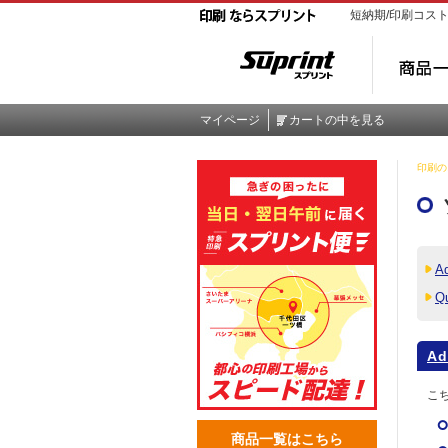
短納期/印刷コス
マイページ
カートの中を見る
印刷のス
A
Q
Ad
こち
商品一覧はこちら