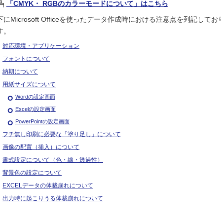
「CMYK・ RGBのカラーモードについて」はこちら
下にMicrosoft Officeを使ったデータ作成時における注意点を列記してお
す。
対応環境・アプリケーション
フォントについて
納期について
用紙サイズについて
Wordの設定画面
Excelの設定画面
PowerPointの設定画面
フチ無し印刷に必要な「塗り足し」について
画像の配置（挿入）について
書式設定について（色・線・透過性）
背景色の設定について
EXCELデータの体裁崩れについて
出力時に起こりうる体裁崩れについて