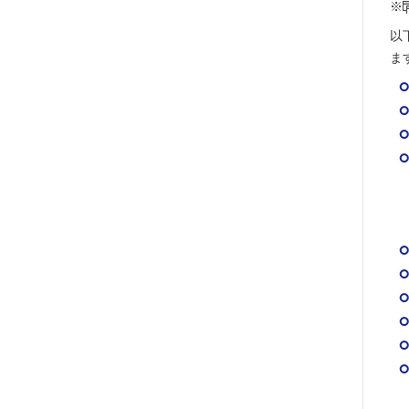
※
以
ま