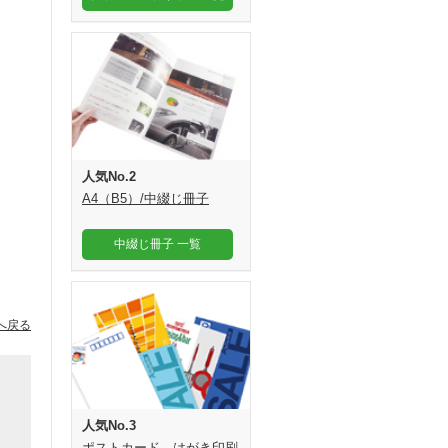
人気No.2
A4（B5）/中綴じ冊子
中綴じ冊子 一覧
へ戻る
人気No.3
ポストカード、はがき印刷