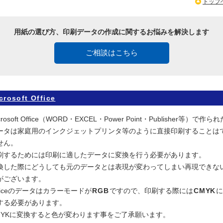
トップ
用紙の選び方、印刷データの作成に関するお悩みを解決します
ご相談はこちら
crosoft Office
crosoft Office（WORD・EXCEL・Power Point・Publisher等）で作られ
ータは家庭用のインクジェットプリンタ等のように直接印刷することは
せん。
刷するためには
印刷に適したデータに変換
を行う必要があります。
換した際にどうしても元のデータとは表現が変わってしまい再現できな
がございます。
fficeのデータはカラーモードが
RGB
ですので、印刷する際には
CMYK
する必要があります。
MYKに変換すると色が変わります事をご了承願います。