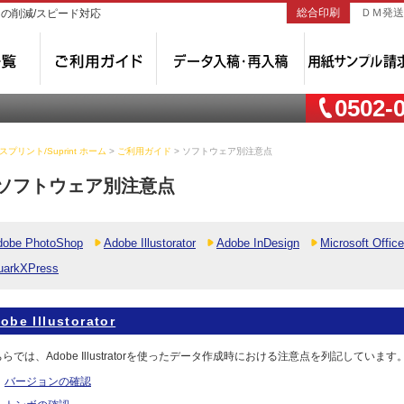
総合印刷
ＤＭ発送
トの削減/スピード対応
0502-
プリント/Suprint ホーム
>
ご利用ガイド
> ソフトウェア別注意点
ソフトウェア別注意点
dobe PhotoShop
Adobe Illustorator
Adobe InDesign
Microsoft Office
uarkXPress
obe Illustorator
らでは、Adobe Illustratorを使ったデータ作成時における注意点を列記しています
バージョンの確認