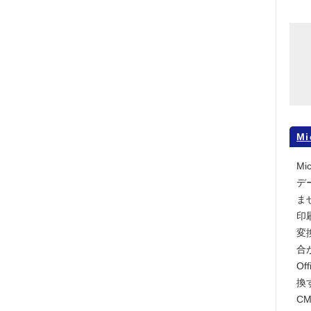
Mi
Mi
デ
ま
印
変
合
O
換
C