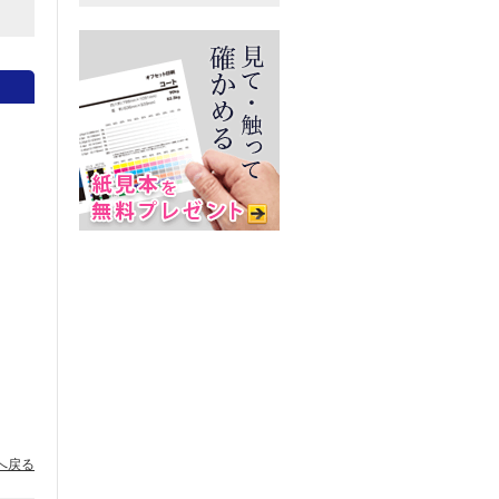
。
へ戻る