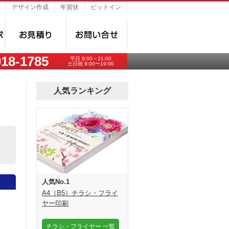
デザイン作成
年賀状
ピットイン
018-1785
平日 9:00～21:00
土日祝 9:00〜19:00
人気ランキング
人気No.1
A4（B5）チラシ・フライ
。
ヤー印刷
チラシ・フライヤー 一覧