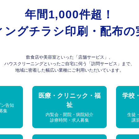
年間1,000件超！
ィングチラシ印刷・配布の
飲食店や美容室といった「店舗サービス」、
ハウスクリーニングといったご自宅に伺う「訪問サービス」まで、
地域に密着した幅広い業種にご利用いただいています。
医療・クリニック・福
学校
祉
プン告知
募集
内覧会・開院・病院紹介
生徒
診療時間・求人募集
講