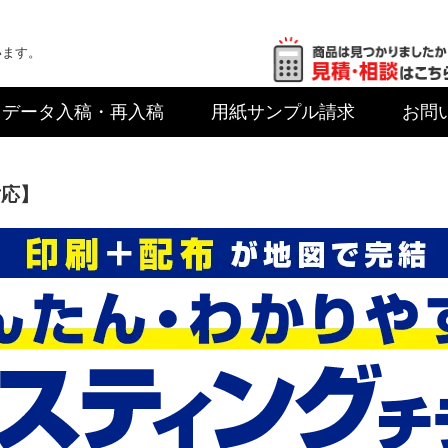
います。
データ入稿
・再入稿
用紙サンプル
請求
お問
対応】