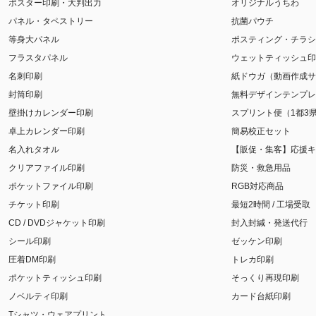
ポスター印刷・大判出力
オリジナルうちわ
パネル・タペストリー
抗菌パウチ
等身大パネル
ポスティング・チラシ
フラスタパネル
ウェットティッシュ印
名刺印刷
紙ドウガ（動画作成サ
封筒印刷
無料デザインテンプレ
壁掛けカレンダー印刷
スプリント便（1都3
卓上カレンダー印刷
簡易校正セット
名入れタオル
【販促・集客】応援キ
クリアファイル印刷
防災・救急用品
ポケットファイル印刷
RGB対応商品
チケット印刷
最短2時間 / 工場受取
CD / DVDジャケット印刷
封入封緘・発送代行
シール印刷
ゼッケン印刷
圧着DM印刷
トレカ印刷
ポケットティッシュ印刷
そっくり再現印刷
ノベルティ印刷
カード台紙印刷
Tシャツ・ウェアプリント