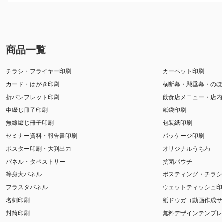
商品一覧
チラシ・フライヤー印刷
カーペット印刷
カード・はがき印刷
横断幕・懸垂幕・のぼ
折パンフレット印刷
飲食店メニュー・店内
中綴じ冊子印刷
紙袋印刷
無線綴じ冊子印刷
包装紙印刷
セミナー資料・報告書印刷
パッケージ印刷
ポスター印刷・大判出力
オリジナルうちわ
パネル・タペストリー
抗菌パウチ
等身大パネル
ポスティング・チラシ
フラスタパネル
ウェットティッシュ印
名刺印刷
紙ドウガ（動画作成サ
封筒印刷
無料デザインテンプレ