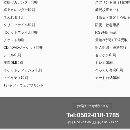
壁掛けカレンダー印刷
スプリント便（1都3
卓上カレンダー印刷
簡易校正セット
名入れタオル
【販促・集客】応援キ
クリアファイル印刷
防災・救急用品
ポケットファイル印刷
RGB対応商品
チケット印刷
最短2時間 / 工場受取
CD / DVDジャケット印刷
封入封緘・発送代行
シール印刷
ゼッケン印刷
圧着DM印刷
トレカ印刷
ポケットティッシュ印刷
そっくり再現印刷
ノベルティ印刷
カード台紙印刷
Tシャツ・ウェアプリント
お電話でのお問い合せ
Tel:0502-018-1785
平日 9:00～21:00
土日祝 9:00〜19:00