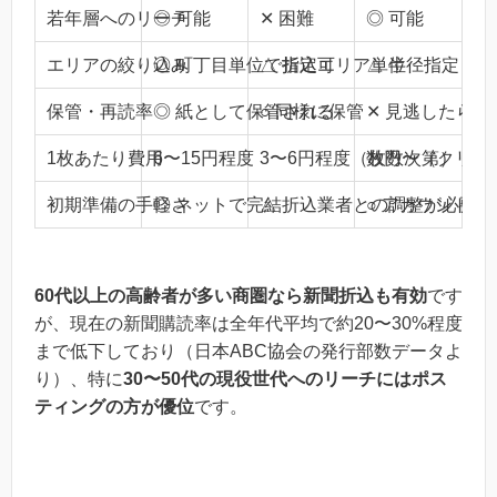
若年層へのリーチ
◎ 可能
✕ 困難
◎ 可能
エリアの絞り込み
◎ 町丁目単位で指定可
△ 折込エリア単位
△ 半径指定（
保管・再読率
◎ 紙として保管される
○ 同様に保管
✕ 見逃したら終
1枚あたり費用
6〜15円程度
3〜6円程度（枚数次第）
数円〜（クリッ
初期準備の手軽さ
◎ ネットで完結
△ 折込業者との調整が必要
○ アカウント作
60代以上の高齢者が多い商圏なら新聞折込も有効
です
が、現在の新聞購読率は全年代平均で約20〜30%程度
まで低下しており（日本ABC協会の発行部数データよ
り）、特に
30〜50代の現役世代へのリーチにはポス
ティングの方が優位
です。