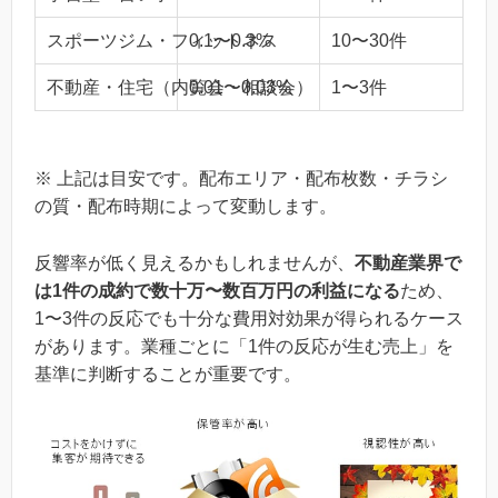
スポーツジム・フィットネス
0.1〜0.3%
10〜30件
不動産・住宅（内覧会・相談会）
0.01〜0.03%
1〜3件
※ 上記は目安です。配布エリア・配布枚数・チラシ
の質・配布時期によって変動します。
反響率が低く見えるかもしれませんが、
不動産業界で
は1件の成約で数十万〜数百万円の利益になる
ため、
1〜3件の反応でも十分な費用対効果が得られるケース
があります。業種ごとに「1件の反応が生む売上」を
基準に判断することが重要です。