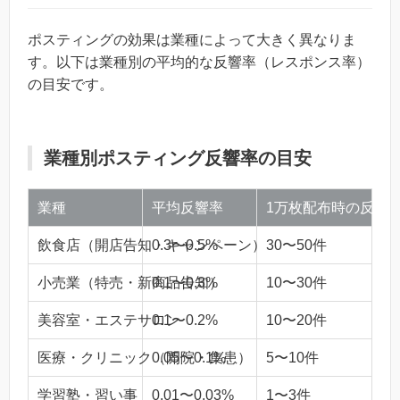
ポスティングの効果は業種によって大きく異なりま
す。以下は業種別の平均的な反響率（レスポンス率）
の目安です。
業種別ポスティング反響率の目安
業種
平均反響率
1万枚配布時の反響
飲食店（開店告知・キャンペーン）
0.3〜0.5%
30〜50件
小売業（特売・新商品告知）
0.1〜0.3%
10〜30件
美容室・エステサロン
0.1〜0.2%
10〜20件
医療・クリニック（開院・集患）
0.05〜0.1%
5〜10件
学習塾・習い事
0.01〜0.03%
1〜3件