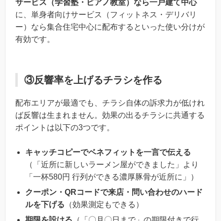
サービス（学習塾・ピアノ教室）なら一戸建て中心
に、単身者向けサービス（フィットネス・デリバリ
ー）なら集合住宅中心に配布するといった使い分けが
有効です。
③反響率を上げるチラシを作る
配布エリアが最適でも、チラシ自体の訴求力が低けれ
ば反響は生まれません。効果の出るチラシに共通する
ポイントは以下の3つです。
キャッチコピーでベネフィットを一言で伝える
（「近所に新しいラーメン屋ができました」より
「一杯580円 行列ができる濃厚豚骨が近所に」）
クーポン・QRコードで来店・問い合わせのハード
ルを下げる
（効果測定もできる）
期限を設ける
（「〇月〇日まで」の期限付きで行