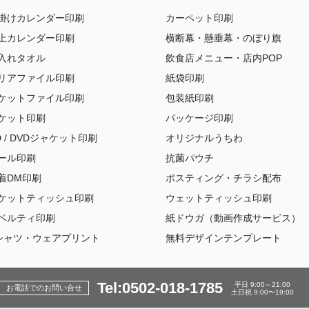
掛けカレンダー印刷
カーペット印刷
上カレンダー印刷
横断幕・懸垂幕・のぼり旗
入れタオル
飲食店メニュー・店内POP
リアファイル印刷
紙袋印刷
ケットファイル印刷
包装紙印刷
ケット印刷
パッケージ印刷
D / DVDジャケット印刷
オリジナルうちわ
ール印刷
抗菌パウチ
着DM印刷
ポスティング・チラシ配布
ケットティッシュ印刷
ウェットティッシュ印刷
ベルティ印刷
紙ドウガ（動画作成サービス）
シャツ・ウェアプリント
無料デザインテンプレート
Tel:0502-018-1785
平日 9:00～21:00
お電話でのお問い合せ
土日祝 9:00〜19:00