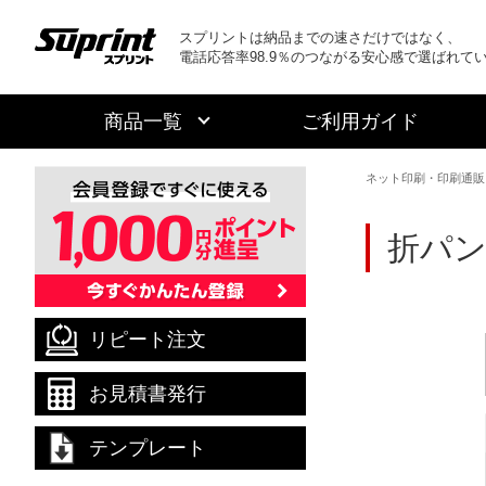
スプリントは納品までの速さだけではなく、
電話応答率98.9％のつながる安心感で選ばれて
商品一覧
ご利用ガイド
ネット印刷・印刷通販
折パ
リピート注文
お見積書発行
テンプレート