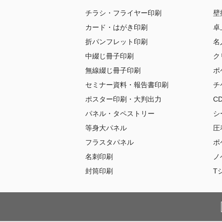
チラシ・フライヤー印刷
壁
カード・はがき印刷
卓
折パンフレット印刷
名
中綴じ冊子印刷
ク
無線綴じ冊子印刷
ポ
セミナー資料・報告書印刷
チ
ポスター印刷・大判出力
C
パネル・タペストリー
シ
等身大パネル
圧
フラスタパネル
ポ
名刺印刷
ノ
封筒印刷
T