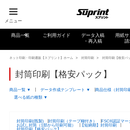
メニュー
商品一覧
ご利用ガイド
データ入稿
用紙サ
・再入稿
請
ネット印刷・印刷通販【スプリント】ホーム
封筒印刷
封筒印刷【格安パ
封筒印刷【格安パック】
商品一覧 ▼
データ作成テンプレート ▼
商品仕様（封筒印刷
選べる紙の種類 ▼
封筒印刷(既製)
封筒印刷（テープ糊付き）
FSC®認証マ
お試し封筒（1部から印刷可能）
【短納期】封筒印刷
封筒印刷【格安パック】