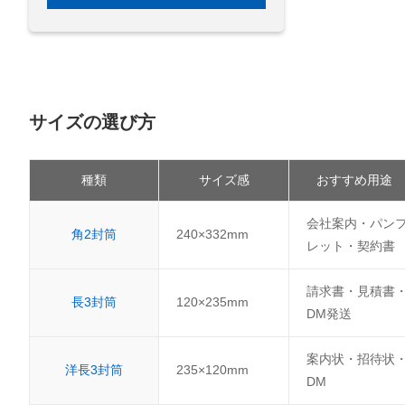
サイズの選び方
種類
サイズ感
おすすめ用途
会社案内・パン
角2封筒
240×332mm
レット・契約書
請求書・見積書
長3封筒
120×235mm
DM発送
案内状・招待状
洋長3封筒
235×120mm
DM