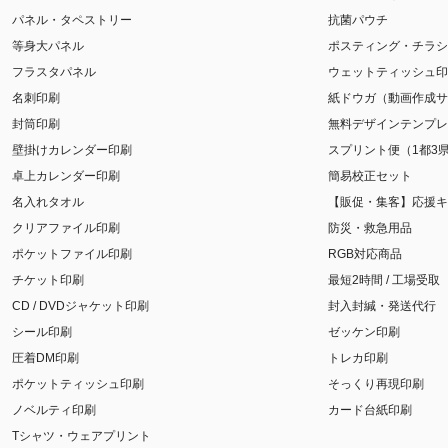
パネル・タペストリー
抗菌パウチ
等身大パネル
ポスティング・チラシ
フラスタパネル
ウェットティッシュ印
名刺印刷
紙ドウガ（動画作成サ
封筒印刷
無料デザインテンプレ
壁掛けカレンダー印刷
スプリント便（1都3
卓上カレンダー印刷
簡易校正セット
名入れタオル
【販促・集客】応援キ
クリアファイル印刷
防災・救急用品
ポケットファイル印刷
RGB対応商品
チケット印刷
最短2時間 / 工場受取
CD / DVDジャケット印刷
封入封緘・発送代行
シール印刷
ゼッケン印刷
圧着DM印刷
トレカ印刷
ポケットティッシュ印刷
そっくり再現印刷
ノベルティ印刷
カード台紙印刷
Tシャツ・ウェアプリント