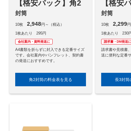
【格安パック】角2
【格安パ
封筒
封筒
2,948
2,299
10枚
円～（税込）
10枚
円
1枚あたり 295円
1枚あたり 230
会社案内・資料発送に
請求書・DM発送
A4書類を折らずに封入できる定番サイズ
請求書や見積書
です。会社案内やパンフレット、契約書
送に便利な定番
の発送におすすめです。
角2封筒の料金表を見る
長3封筒