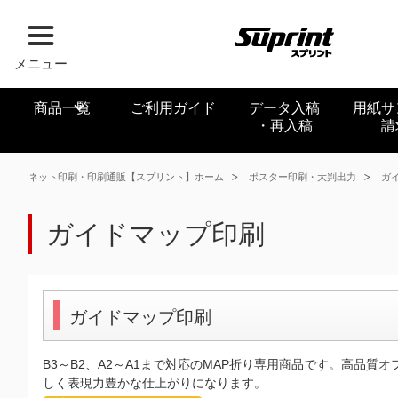
メニュー
商品一覧
ご利用ガイド
データ入稿
用紙サ
・再入稿
請
ネット印刷・印刷通販【スプリント】ホーム
ポスター印刷・大判出力
ガ
ガイドマップ印刷
ガイドマップ印刷
B3～B2、A2～A1まで対応のMAP折り専用商品です。高品質
しく表現力豊かな仕上がりになります。