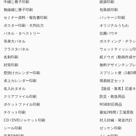
中綴じ冊子印刷
紙袋印刷
無線綴じ冊子印刷
包装紙印刷
セミナー資料・報告書印刷
パッケージ印刷
ポスター印刷・大判出力
オリジナルうちわ
パネル・タペストリー
抗菌パウチ
等身大パネル
ポスティング・チラシ
フラスタパネル
ウェットティッシュ印
名刺印刷
紙ドウガ（動画作成サ
封筒印刷
無料デザインテンプレ
壁掛けカレンダー印刷
スプリント便（1都3
卓上カレンダー印刷
簡易校正セット
名入れタオル
【販促・集客】応援キ
クリアファイル印刷
防災・救急用品
ポケットファイル印刷
RGB対応商品
チケット印刷
最短2時間 / 工場受取
CD / DVDジャケット印刷
封入封緘・発送代行
シール印刷
ゼッケン印刷