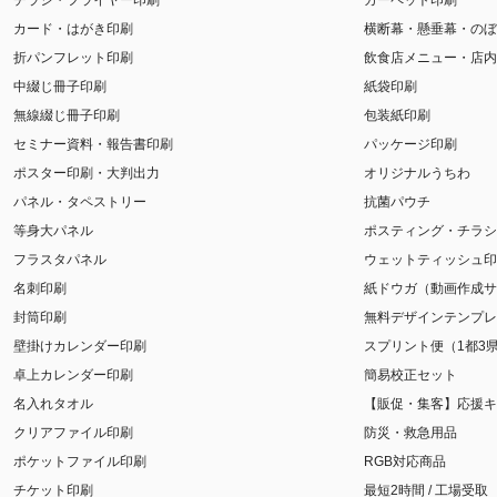
チラシ・フライヤー印刷
カーペット印刷
カード・はがき印刷
横断幕・懸垂幕・のぼ
折パンフレット印刷
飲食店メニュー・店内
中綴じ冊子印刷
紙袋印刷
無線綴じ冊子印刷
包装紙印刷
セミナー資料・報告書印刷
パッケージ印刷
ポスター印刷・大判出力
オリジナルうちわ
パネル・タペストリー
抗菌パウチ
等身大パネル
ポスティング・チラシ
フラスタパネル
ウェットティッシュ印
名刺印刷
紙ドウガ（動画作成サ
封筒印刷
無料デザインテンプレ
壁掛けカレンダー印刷
スプリント便（1都3
卓上カレンダー印刷
簡易校正セット
名入れタオル
【販促・集客】応援キ
クリアファイル印刷
防災・救急用品
ポケットファイル印刷
RGB対応商品
チケット印刷
最短2時間 / 工場受取