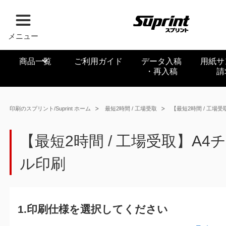
メニュー
商品一覧
ご利用ガイド
データ入稿
用紙サ
・再入稿
請
印刷のスプリント/Suprint ホーム
最短2時間 / 工場受取
【最短2時間 / 工場
【最短2時間 / 工場受取】A4
ル印刷
1.印刷仕様を選択してください