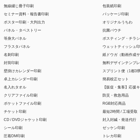
無線綴じ冊子印刷
包装紙印刷
セミナー資料・報告書印刷
パッケージ印刷
ポスター印刷・大判出力
オリジナルうちわ
パネル・タペストリー
抗菌パウチ
等身大パネル
ポスティング・チラシ
フラスタパネル
ウェットティッシュ印
名刺印刷
紙ドウガ（動画作成サ
封筒印刷
無料デザインテンプレ
壁掛けカレンダー印刷
スプリント便（1都3
卓上カレンダー印刷
簡易校正セット
名入れタオル
【販促・集客】応援キ
クリアファイル印刷
防災・救急用品
ポケットファイル印刷
RGB対応商品
チケット印刷
最短2時間 / 工場受取
CD / DVDジャケット印刷
封入封緘・発送代行
シール印刷
ゼッケン印刷
圧着DM印刷
トレカ印刷