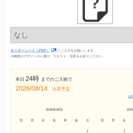
オーダーシート（PDF）
にご入力をお願いします。
13種類のデザインから選び、テキスト・写真をお送りください。
24時
本日
までのご入稿で
2026/08/14
出荷予定
お
2026年08月
20
日
月
火
水
木
金
土
日
月
火
1
1