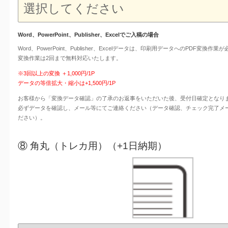
Word、PowerPoint、Publisher、Excelでご入稿の場合
Word、PowerPoint、Publisher、Excelデータは、印刷用データへのPDF変換作業
変換作業は2回まで無料対応いたします。
※3回以上の変換 ＋1,000円/1P
データの等倍拡大・縮小は+1,500円/1P
お客様から「変換データ確認」の了承のお返事をいただいた後、受付日確定となり
必ずデータを確認し、メール等にてご連絡ください（データ確認、チェック完了メ
ださい）。
⑧ 角丸（トレカ用）（+1日納期）