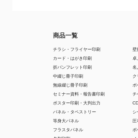
商品一覧
チラシ・フライヤー印刷
壁
カード・はがき印刷
卓
折パンフレット印刷
名
中綴じ冊子印刷
ク
無線綴じ冊子印刷
ポ
セミナー資料・報告書印刷
チ
ポスター印刷・大判出力
C
パネル・タペストリー
シ
等身大パネル
圧
フラスタパネル
ポ