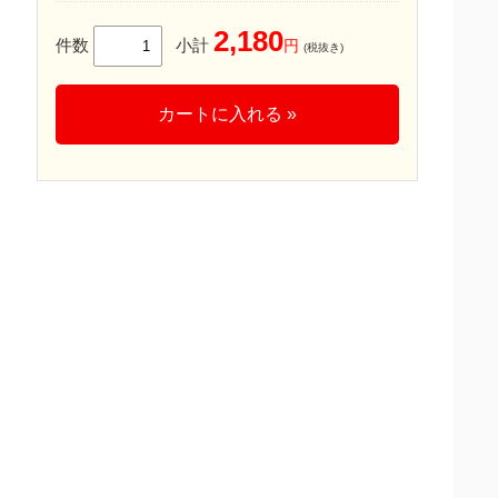
2,180
件数
小計
円
(税抜き)
カートに入れる »