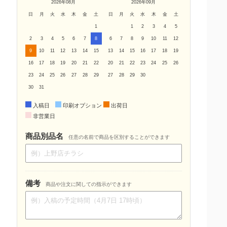
2026年08月
2026年09月
日
月
火
水
木
金
土
日
月
火
水
木
金
土
1
1
2
3
4
5
2
3
4
5
6
7
8
6
7
8
9
10
11
12
9
10
11
12
13
14
15
13
14
15
16
17
18
19
16
17
18
19
20
21
22
20
21
22
23
24
25
26
23
24
25
26
27
28
29
27
28
29
30
30
31
入稿日
印刷オプション
出荷日
非営業日
商品別品名
任意の名前で商品を区別することができます
備考
商品や注文に関しての指示ができます