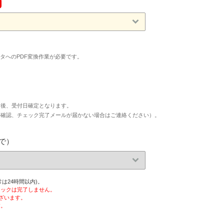
印刷用データへのPDF変換作業が必要です。
た後、受付日確定となります。
タ確認、チェック完了メールが届かない場合はご連絡ください）。
で）
は24時間以内)。
ェックは完了しません。
ざいます。
す。