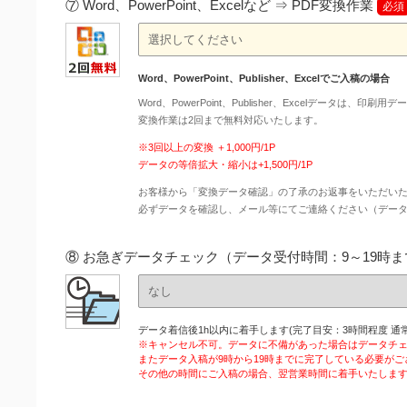
⑦ Word、PowerPoint、Excelなど ⇒ PDF変換作業
必須
Word、PowerPoint、Publisher、Excelでご入稿の場合
Word、PowerPoint、Publisher、Excelデータは、
変換作業は2回まで無料対応いたします。
※3回以上の変換 ＋1,000円/1P
データの等倍拡大・縮小は+1,500円/1P
お客様から「変換データ確認」の了承のお返事をいただい
必ずデータを確認し、メール等にてご連絡ください（デー
⑧ お急ぎデータチェック（データ受付時間：9～19時ま
データ着信後1h以内に着手します(完了目安：3時間程度 通常
※キャンセル不可。データに不備があった場合はデータチ
またデータ入稿が9時から19時までに完了している必要がご
その他の時間にご入稿の場合、翌営業時間に着手いたしま