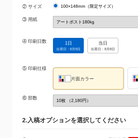
② サイズ
100×148mm（限定サイズ）
③
用紙
④
印刷日数
1日
当日
出荷日：8月9日
出荷日：8月8日
⑤
印刷仕様
片面カラー
⑥
部数
2.入稿オプションを選択してください