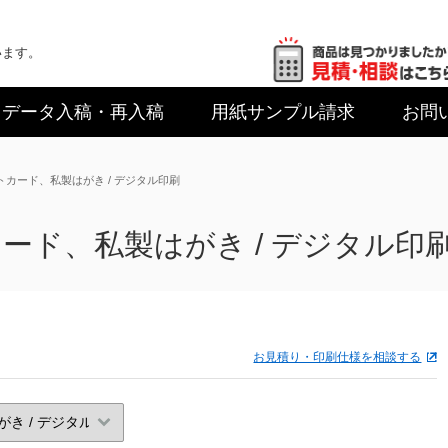
います。
データ入稿
・再入稿
用紙サンプル
請求
お問
トカード、私製はがき / デジタル印刷
ード、私製はがき / デジタル印
お見積り・印刷仕様を相談する