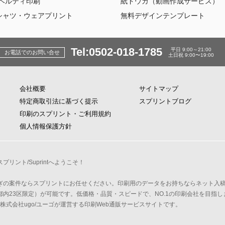
ベルティ印刷
紙ドウガ（動画作成サービス）
シャツ・ウェアプリント
無料デザインテンプレート
Tel:0502-018-1785
平日 9:00～21:00
お電話でのお問い合せ
土日祝 9:00〜19:00
会社概要
サイトマップ
特定商取引法に基づく提示
スプリントブログ
印刷のスプリント・ご利用規約
個人情報保護方針
リント/Suprintへようこそ！
ぎの案件ならスプリントにお任せください。印刷用のデータをお持ちならネット入
内23区限定）が可能です。低価格・品質・スピードで、NO.1の印刷会社を目指し
トは、株式会社ugo/ユーゴが運営する印刷Web通販サービスサイトです。