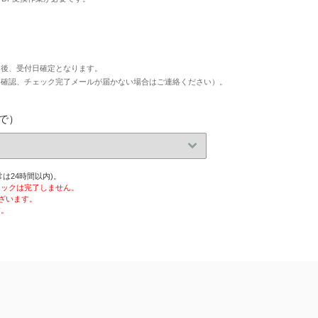
た後、受付日確定となります。
タ確認、チェック完了メールが届かない場合はご連絡ください）。
で）
は24時間以内)。
ェックは完了しません。
ざいます。
す。