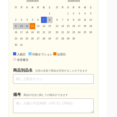
2026年08月
2026年09月
日
月
火
水
木
金
土
日
月
火
水
木
金
土
1
1
2
3
4
5
2
3
4
5
6
7
8
6
7
8
9
10
11
12
9
10
11
12
13
14
15
13
14
15
16
17
18
19
16
17
18
19
20
21
22
20
21
22
23
24
25
26
23
24
25
26
27
28
29
27
28
29
30
30
31
入稿日
印刷オプション
出荷日
非営業日
商品別品名
任意の名前で商品を区別することができます
備考
商品や注文に関しての指示ができます