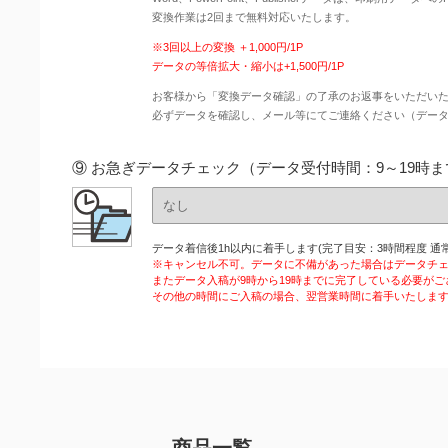
変換作業は2回まで無料対応いたします。
※3回以上の変換 ＋1,000円/1P
データの等倍拡大・縮小は+1,500円/1P
お客様から「変換データ確認」の了承のお返事をいただい
必ずデータを確認し、メール等にてご連絡ください（デー
⑨ お急ぎデータチェック（データ受付時間：9～19時ま
データ着信後1h以内に着手します(完了目安：3時間程度 通常
※キャンセル不可。データに不備があった場合はデータチ
またデータ入稿が9時から19時までに完了している必要がご
その他の時間にご入稿の場合、翌営業時間に着手いたしま
商品一覧