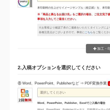
本印刷時の仕上がりイメージサンプル（校正紙）を、本印
※「商品と異なるお届け先」をご選択の場合、ご注文完了
事項を入力してご返信ください。
※お客様より確認了承のご連絡をいただくタイミングによ
各種注意点がございますので、事前に
こちら
をご覧くださ
加工・
2.入稿オプションを選択してください
⑧ Word、PowerPoint、Publisherなど ⇒ PDF変換作業
Word、PowerPoint、Publisher、Excelでご入稿の場合
Word、PowerPoint、Publisherデータは、印刷用デー