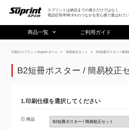
スプリントは納品までの速さだけではなく、
電話応答率98.9％のつながる安心感で選ばれて
商品一覧
ご利用ガイド
印刷のスプリント/Suprint ホーム
簡易校正セット
B2短冊ポスター / 簡
B2短冊ポスター / 簡易校正
1.印刷仕様を選択してください
① 商品