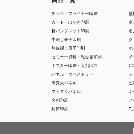
チラシ・フライヤー印刷
壁
カード・はがき印刷
卓
折パンフレット印刷
名
中綴じ冊子印刷
ク
無線綴じ冊子印刷
ポ
セミナー資料・報告書印刷
チ
ポスター印刷・大判出力
C
パネル・タペストリー
シ
等身大パネル
圧
フラスタパネル
ポ
名刺印刷
ノ
封筒印刷
T