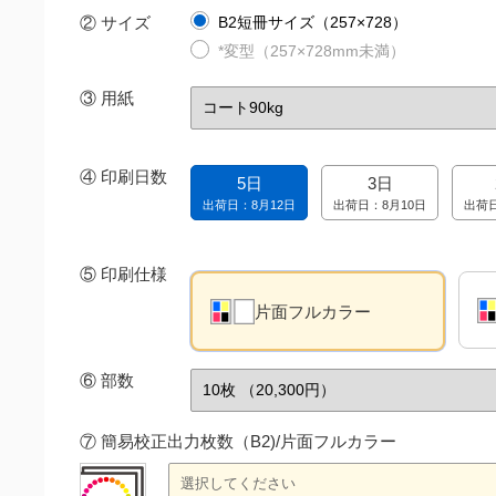
② サイズ
B2短冊サイズ（257×728）
*変型（257×728mm未満）
③
用紙
④
印刷日数
5日
3日
出荷日：8月12日
出荷日：8月10日
出荷
⑤
印刷仕様
片面フルカラー
⑥
部数
⑦ 簡易校正出力枚数（B2)/片面フルカラー