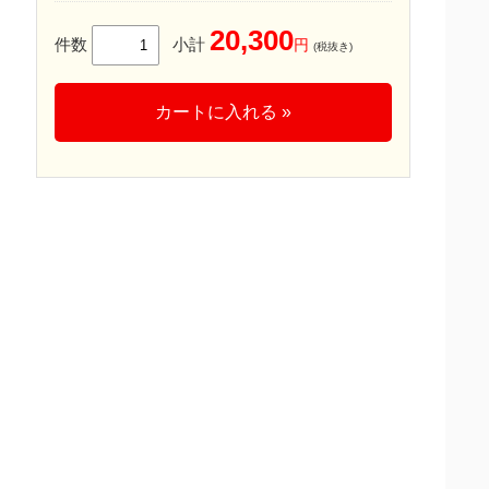
20,300
件数
小計
円
(税抜き)
カートに入れる »