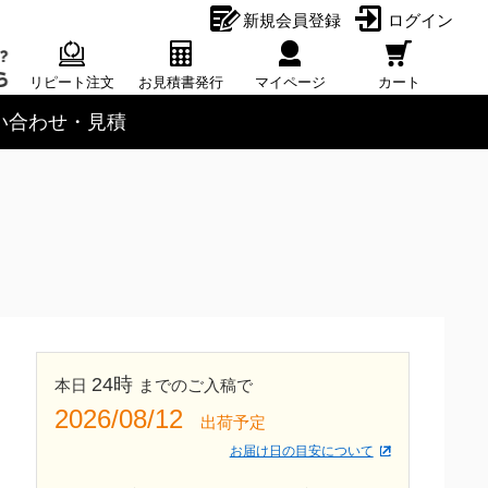
新規会員登録
ログイン
リピート注文
お見積書発行
マイページ
カート
い合わせ・見積
24時
本日
までのご入稿で
2026/08/12
出荷予定
お届け日の目安について