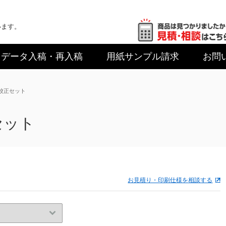
います。
データ入稿
・再入稿
用紙サンプル
請求
お問
易校正セット
セット
お見積り・印刷仕様を相談する