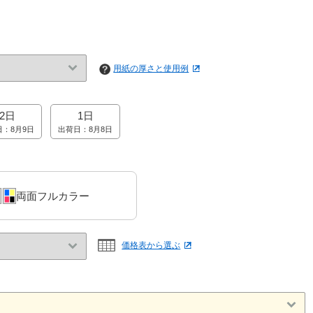
用紙の厚さと使用例
2日
1日
日：8月9日
出荷日：8月8日
両面フルカラー
価格表から選ぶ