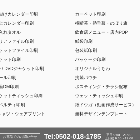
掛けカレンダー印刷
カーペット印刷
上カレンダー印刷
横断幕・懸垂幕・のぼり旗
入れタオル
飲食店メニュー・店内POP
リアファイル印刷
紙袋印刷
ケットファイル印刷
包装紙印刷
ケット印刷
パッケージ印刷
D / DVDジャケット印刷
オリジナルうちわ
ール印刷
抗菌パウチ
着DM印刷
ポスティング・チラシ配布
ケットティッシュ印刷
ウェットティッシュ印刷
ベルティ印刷
紙ドウガ（動画作成サービス）
シャツ・ウェアプリント
無料デザインテンプレート
Tel:0502-018-1785
平日 9:00～21:00
お電話でのお問い合せ
土日祝 9:00〜19:00