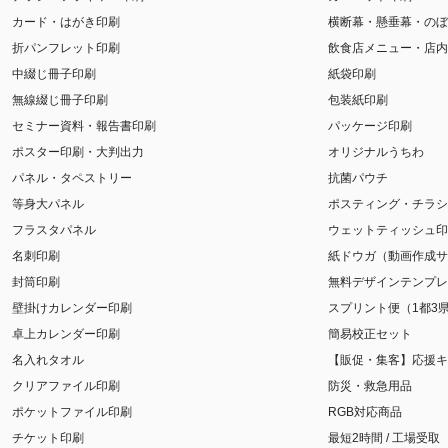
カード・はがき印刷
横断幕・懸垂幕・のぼ
折パンフレット印刷
飲食店メニュー・店内
中綴じ冊子印刷
紙袋印刷
無線綴じ冊子印刷
包装紙印刷
セミナー資料・報告書印刷
パッケージ印刷
ポスター印刷・大判出力
オリジナルうちわ
パネル・タペストリー
抗菌パウチ
等身大パネル
ポスティング・チラシ
フラスタパネル
ウェットティッシュ印
名刺印刷
紙ドウガ（動画作成サ
封筒印刷
無料デザインテンプレ
壁掛けカレンダー印刷
スプリント便（1都3
卓上カレンダー印刷
簡易校正セット
名入れタオル
【販促・集客】応援キ
クリアファイル印刷
防災・救急用品
ポケットファイル印刷
RGB対応商品
チケット印刷
最短2時間 / 工場受取