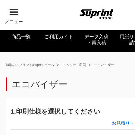
メニュー
商品一覧
ご利用ガイド
データ入稿
用紙サ
・再入稿
請
印刷のスプリント/Suprint ホーム
ノベルティ印刷
エコバイザー
エコバイザー
1.印刷仕様を選択してください
お見積り・