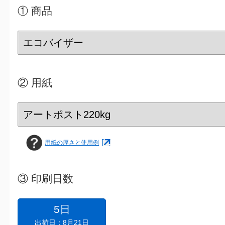
① 商品
②
用紙
用紙の厚さと使用例
③
印刷日数
5日
出荷日：8月21日