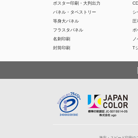
ポスター印刷・大判出力
C
パネル・タペストリー
シ
等身大パネル
圧
フラスタパネル
ポ
名刺印刷
ノ
封筒印刷
T
激安・スピード印刷のスプ