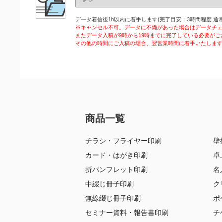
データ着信後1h以内に着手します(完了目安：3時間程度 通常
※キャンセル不可。データに不備があった場合はデータチ
またデータ入稿が9時から19時までに完了している必要がご
その他の時間にご入稿の場合、翌営業時間に着手いたしま
商品一覧
チラシ・フライヤー印刷
壁
カード・はがき印刷
卓
折パンフレット印刷
名
中綴じ冊子印刷
ク
無線綴じ冊子印刷
ポ
セミナー資料・報告書印刷
チ