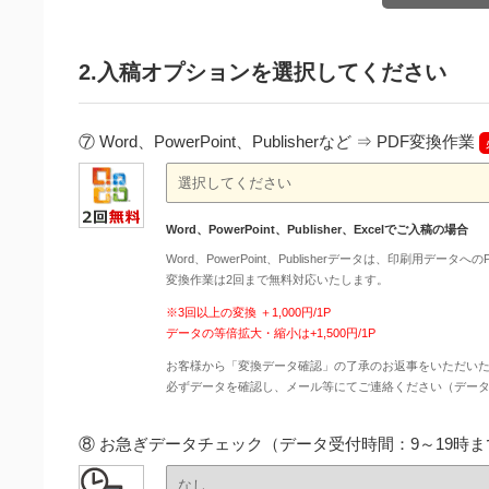
2.入稿オプションを選択してください
⑦ Word、PowerPoint、Publisherなど ⇒ PDF変換作業
Word、PowerPoint、Publisher、Excelでご入稿の場合
Word、PowerPoint、Publisherデータは、印刷用デー
変換作業は2回まで無料対応いたします。
※3回以上の変換 ＋1,000円/1P
データの等倍拡大・縮小は+1,500円/1P
お客様から「変換データ確認」の了承のお返事をいただい
必ずデータを確認し、メール等にてご連絡ください（デー
⑧ お急ぎデータチェック（データ受付時間：9～19時ま