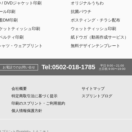
D / DVDジャケット印刷
オリジナルうちわ
ール印刷
抗菌パウチ
着DM印刷
ポスティング・チラシ配布
ケットティッシュ印刷
ウェットティッシュ印刷
ベルティ印刷
紙ドウガ（動画作成サービス）
シャツ・ウェアプリント
無料デザインテンプレート
Tel:0502-018-1785
平日 9:00～21:00
お電話でのお問い合せ
土日祝 9:00〜19:00
会社概要
サイトマップ
特定商取引法に基づく提示
スプリントブログ
印刷のスプリント・ご利用規約
個人情報保護方針
リント/Suprintへようこそ！