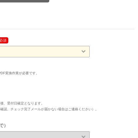
必須
タへのPDF変換作業が必要です。
た後、受付日確定となります。
タ確認、チェック完了メールが届かない場合はご連絡ください）。
で）