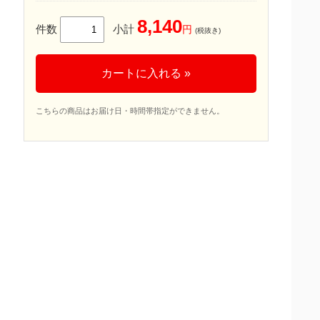
8,140
件数
小計
円
(税抜き)
カートに入れる »
こちらの商品はお届け日・時間帯指定ができません。