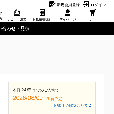
新規会員登録
ログイン
リピート注文
お見積書発行
マイページ
カート
い合わせ・見積
24時
本日
までのご入稿で
2026/08/09
出荷予定
お届け日の目安について