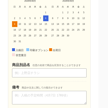
2026年08月
2026年09月
日
月
火
水
木
金
土
日
月
火
水
木
金
土
1
1
2
3
4
5
2
3
4
5
6
7
8
6
7
8
9
10
11
12
9
10
11
12
13
14
15
13
14
15
16
17
18
19
16
17
18
19
20
21
22
20
21
22
23
24
25
26
23
24
25
26
27
28
29
27
28
29
30
30
31
入稿日
印刷オプション
出荷日
非営業日
商品別品名
任意の名前で商品を区別することができます
備考
商品や注文に関しての指示ができます