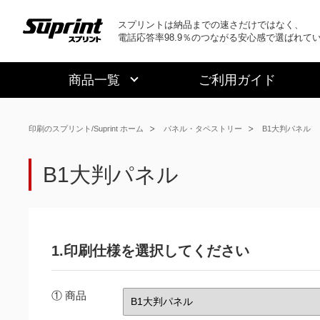
スプリントは納品までの速さだけではなく、
電話応答率98.9％のつながる安心感で選ばれて
商品一覧
ご利用ガイド
印刷のスプリント/Suprint ホーム
パネル・タペストリー
B1大判パネル
B1大判パネル
1.印刷仕様を選択してください
① 商品