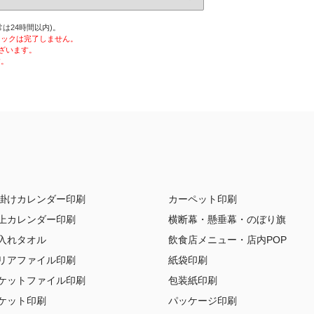
は24時間以内)。
ェックは完了しません。
ざいます。
す。
掛けカレンダー印刷
カーペット印刷
上カレンダー印刷
横断幕・懸垂幕・のぼり旗
入れタオル
飲食店メニュー・店内POP
リアファイル印刷
紙袋印刷
ケットファイル印刷
包装紙印刷
ケット印刷
パッケージ印刷