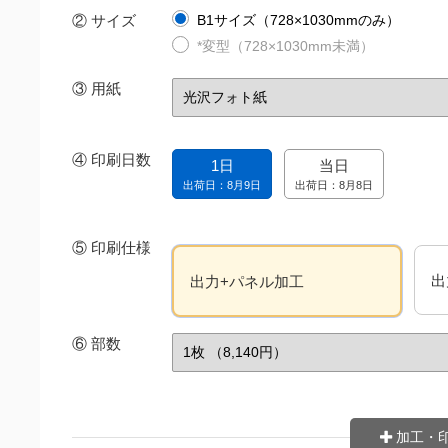
② サイズ
B1サイズ（728×1030mmのみ）
*変型（728×1030mm未満）
③
用紙
④
印刷日数
1日
当日
出荷日：8月9日
出荷日：8月8日
⑤
印刷仕様
出
出力+パネル加工
⑥
部数
加工・