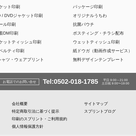
ケット印刷
パッケージ印刷
D / DVDジャケット印刷
オリジナルうちわ
ール印刷
抗菌パウチ
着DM印刷
ポスティング・チラシ配布
ケットティッシュ印刷
ウェットティッシュ印刷
ベルティ印刷
紙ドウガ（動画作成サービス）
シャツ・ウェアプリント
無料デザインテンプレート
Tel:0502-018-1785
平日 9:00～21:00
お電話でのお問い合せ
土日祝 9:00〜19:00
会社概要
サイトマップ
特定商取引法に基づく提示
スプリントブログ
印刷のスプリント・ご利用規約
個人情報保護方針