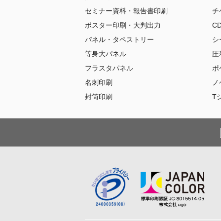
セミナー資料・報告書印刷
チ
ポスター印刷・大判出力
C
パネル・タペストリー
シ
等身大パネル
圧
フラスタパネル
ポ
名刺印刷
ノ
封筒印刷
T