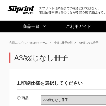
スプリントは納品までの速さだけではなく、
電話応答率98.9％のつながる安心感で選ばれて
商品一覧
ご利用ガイド
印刷のスプリント/Suprint ホーム
中綴じ冊子印刷
A3/綴じなし冊子
A3/綴じなし冊子
1.印刷仕様を選択してください
① 商品