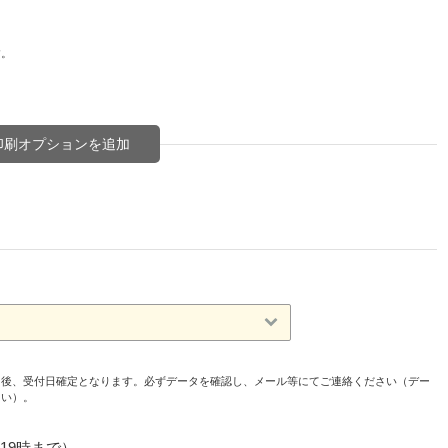
。
す。
印刷オプションを追加
た後、受付日確定となります。必ずデータを確認し、メール等にてご連絡ください（デー
さい）。
19時まで）