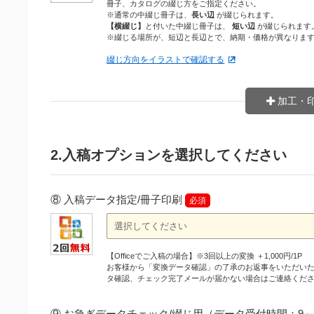
冊子、カタログの綴じ方をご指定ください。
※通常の中綴じ冊子は、
長い辺
が綴じられます。
【横綴じ】
と付いた中綴じ冊子は、
短い辺
が綴じられます
※綴じる場所が、短辺と長辺とで、納期・価格が異なりま
綴じ方向をイラストで確認する
加工・
2.入稿オプションを選択してください
⑧ 入稿データ指定/冊子印刷
必須
【Officeでご入稿の場合】※3回以上の変換 ＋1,000円/1P
お客様から「変換データ確認」の了承のお返事をいただい
タ確認、チェック完了メールが届かない場合はご連絡くだ
⑨ お急ぎデータチェック/綴じ用（データ受付時間：9～