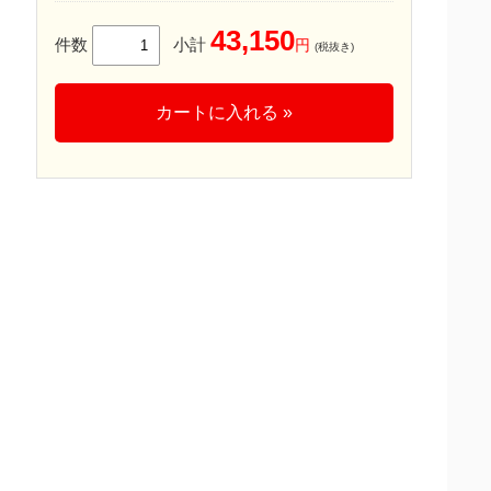
43,150
件数
小計
円
(税抜き)
カートに入れる »