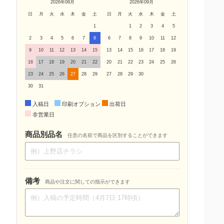
2026年08月
2026年09月
日
月
火
水
木
金
土
日
月
火
水
木
金
土
1
1
2
3
4
5
2
3
4
5
6
7
8
6
7
8
9
10
11
12
9
10
11
12
13
14
15
13
14
15
16
17
18
19
16
17
18
19
20
21
22
20
21
22
23
24
25
26
23
24
25
26
27
28
29
27
28
29
30
30
31
入稿日
印刷オプション
出荷日
非営業日
商品別品名
任意の名前で商品を区別することができます
備考
商品や注文に関しての指示ができます