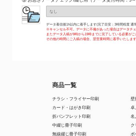
データ着信後1h以内に着手します(完了目安：3時間程度 通常
※キャンセル不可。データに不備があった場合はデータチ
またデータ入稿が9時から19時までに完了している必要がご
その他の時間にご入稿の場合、翌営業時間に着手いたしま
商品一覧
チラシ・フライヤー印刷
壁
カード・はがき印刷
卓
折パンフレット印刷
名
中綴じ冊子印刷
ク
無線綴じ冊子印刷
ポ