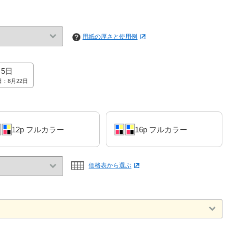
用紙の厚さと使用例
5日
：8月22日
12p フルカラー
16p フルカラー
価格表から選ぶ