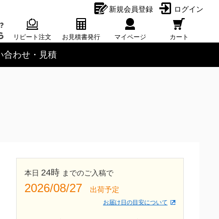
新規会員登録
ログイン
リピート注文
お見積書発行
マイページ
カート
い合わせ・見積
24時
本日
までのご入稿で
2026/08/27
出荷予定
お届け日の目安について