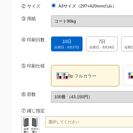
② サイズ
A3サイズ（297×420mmのみ）
③
用紙
④
印刷日数
10日
7日
出荷日：8月27日
出荷日：8月24日
出荷日
⑤
印刷仕様
8p フルカラー
⑥
部数
⑦ 綴じ指定