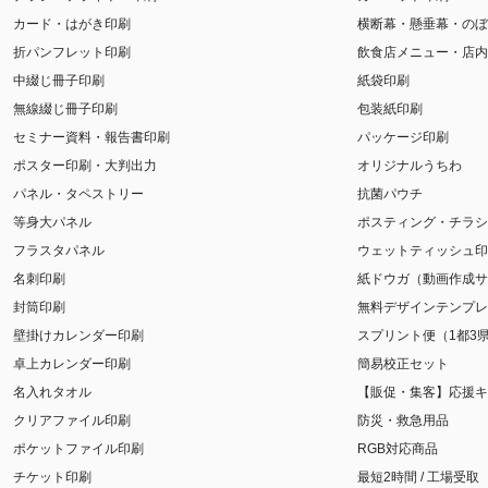
カード・はがき印刷
横断幕・懸垂幕・のぼ
折パンフレット印刷
飲食店メニュー・店内
中綴じ冊子印刷
紙袋印刷
無線綴じ冊子印刷
包装紙印刷
セミナー資料・報告書印刷
パッケージ印刷
ポスター印刷・大判出力
オリジナルうちわ
パネル・タペストリー
抗菌パウチ
等身大パネル
ポスティング・チラシ
フラスタパネル
ウェットティッシュ印
名刺印刷
紙ドウガ（動画作成サ
封筒印刷
無料デザインテンプレ
壁掛けカレンダー印刷
スプリント便（1都3
卓上カレンダー印刷
簡易校正セット
名入れタオル
【販促・集客】応援キ
クリアファイル印刷
防災・救急用品
ポケットファイル印刷
RGB対応商品
チケット印刷
最短2時間 / 工場受取