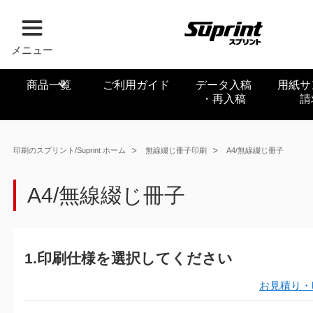
メニュー
商品一覧
ご利用ガイド
データ入稿
用紙サ
・再入稿
請
印刷のスプリント/Suprint ホーム
無線綴じ冊子印刷
A4/無線綴じ冊子
A4/無線綴じ冊子
1.印刷仕様を選択してください
お見積り・