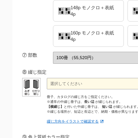
148p モノクロ＋表紙
4p
160p モノクロ＋表紙
4p
⑦
部数
⑧ 綴じ指定
冊子、カタログの綴じ方をご指定ください。
※通常の中綴じ冊子は、
長い辺
が綴じられます。
【横綴じ】
と付いた中綴じ冊子は、
短い辺
が綴じられます
※綴じる場所が、短辺と長辺とで、納期・価格が異なりま
綴じ方向をイラストで確認する
⑨ 色上質紙カラー指定