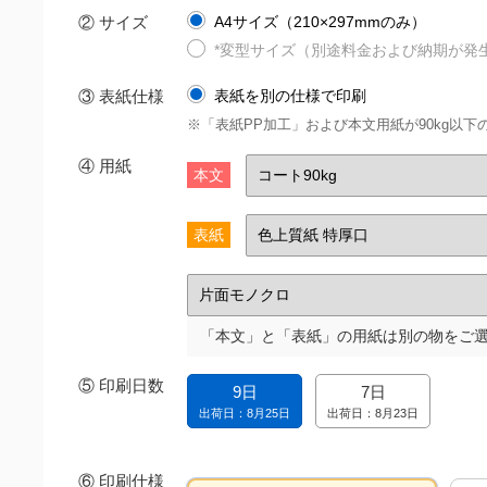
② サイズ
A4サイズ（210×297mmのみ）
*変型サイズ（別途料金および納期が発
③ 表紙仕様
表紙を別の仕様で印刷
※「表紙PP加工」および本文用紙が90kg以
④
用紙
本文
表紙
「本文」と「表紙」の用紙は別の物をご
⑤
印刷日数
9日
7日
出荷日：8月25日
出荷日：8月23日
⑥
印刷仕様