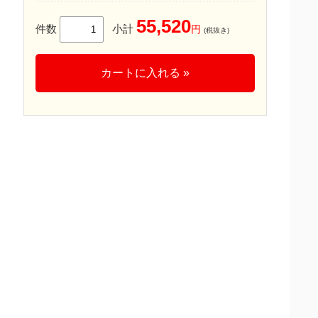
55,520
件数
小計
円
(税抜き)
カートに入れる »