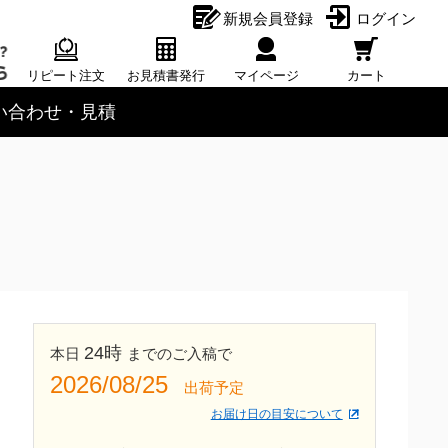
新規会員登録
ログイン
リピート注文
お見積書発行
マイページ
カート
い合わせ・見積
24時
本日
までのご入稿で
2026/08/25
出荷予定
お届け日の目安について