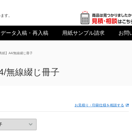
います。
データ入稿
・再入稿
用紙サンプル
請求
お問
紙】A4/無線綴じ冊子
4/無線綴じ冊子
お見積り・印刷仕様を相談する