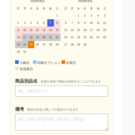
2026年08月
2026年09月
日
月
火
水
木
金
土
日
月
火
水
木
金
土
1
1
2
3
4
5
2
3
4
5
6
7
8
6
7
8
9
10
11
12
9
10
11
12
13
14
15
13
14
15
16
17
18
19
16
17
18
19
20
21
22
20
21
22
23
24
25
26
23
24
25
26
27
28
29
27
28
29
30
30
31
入稿日
印刷オプション
出荷日
非営業日
商品別品名
任意の名前で商品を区別することができます
備考
商品や注文に関しての指示ができます