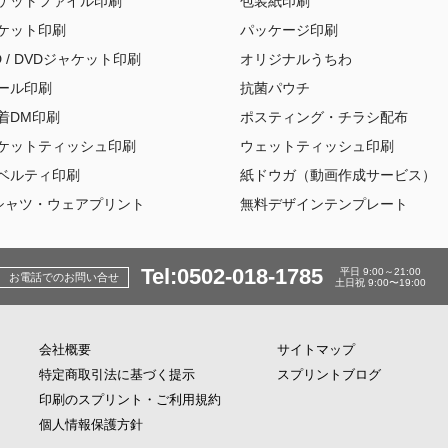
ケットファイル印刷
包装紙印刷
ケット印刷
パッケージ印刷
D / DVDジャケット印刷
オリジナルうちわ
ール印刷
抗菌パウチ
着DM印刷
ポスティング・チラシ配布
ケットティッシュ印刷
ウェットティッシュ印刷
ベルティ印刷
紙ドウガ（動画作成サービス）
シャツ・ウェアプリント
無料デザインテンプレート
Tel:0502-018-1785
平日 9:00～21:00
お電話でのお問い合せ
土日祝 9:00〜19:00
会社概要
サイトマップ
特定商取引法に基づく提示
スプリントブログ
印刷のスプリント・ご利用規約
個人情報保護方針