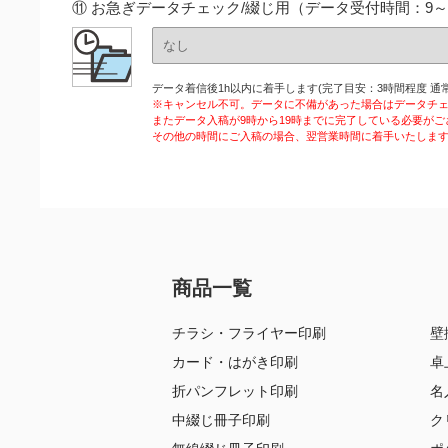
⑪ お急ぎデータチェック/綴じ用（データ受付時間：9～
データ着信後1h以内に着手します(完了目安：3時間程度 通常
※キャンセル不可。データに不備があった場合はデータチ
またデータ入稿が9時から19時までに完了している必要がご
その他の時間にご入稿の場合、翌営業時間に着手いたしま
商品一覧
チラシ・フライヤー印刷
壁
カード・はがき印刷
卓
折パンフレット印刷
名
中綴じ冊子印刷
ク