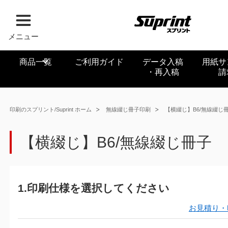
メニュー
商品一覧
ご利用ガイド
データ入稿
用紙サ
・再入稿
請
印刷のスプリント/Suprint ホーム
無線綴じ冊子印刷
【横綴じ】B6/無線綴じ
【横綴じ】B6/無線綴じ冊子
1.印刷仕様を選択してください
お見積り・