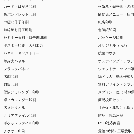
カード・はがき印刷
横断幕・懸垂幕・のぼ
折パンフレット印刷
飲食店メニュー・店内
中綴じ冊子印刷
紙袋印刷
無線綴じ冊子印刷
包装紙印刷
セミナー資料・報告書印刷
パッケージ印刷
ポスター印刷・大判出力
オリジナルうちわ
パネル・タペストリー
抗菌パウチ
等身大パネル
ポスティング・チラシ
フラスタパネル
ウェットティッシュ印
名刺印刷
紙ドウガ（動画作成サ
封筒印刷
無料デザインテンプレ
壁掛けカレンダー印刷
スプリント便（1都3
卓上カレンダー印刷
簡易校正セット
名入れタオル
【販促・集客】応援キ
クリアファイル印刷
防災・救急用品
ポケットファイル印刷
RGB対応商品
チケット印刷
最短2時間 / 工場受取