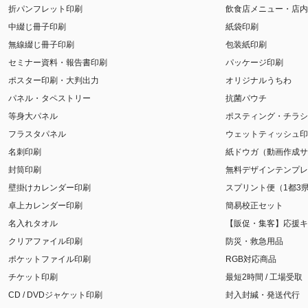
折パンフレット印刷
飲食店メニュー・店内
中綴じ冊子印刷
紙袋印刷
無線綴じ冊子印刷
包装紙印刷
セミナー資料・報告書印刷
パッケージ印刷
ポスター印刷・大判出力
オリジナルうちわ
パネル・タペストリー
抗菌パウチ
等身大パネル
ポスティング・チラシ
フラスタパネル
ウェットティッシュ印
名刺印刷
紙ドウガ（動画作成サ
封筒印刷
無料デザインテンプレ
壁掛けカレンダー印刷
スプリント便（1都3
卓上カレンダー印刷
簡易校正セット
名入れタオル
【販促・集客】応援キ
クリアファイル印刷
防災・救急用品
ポケットファイル印刷
RGB対応商品
チケット印刷
最短2時間 / 工場受取
CD / DVDジャケット印刷
封入封緘・発送代行