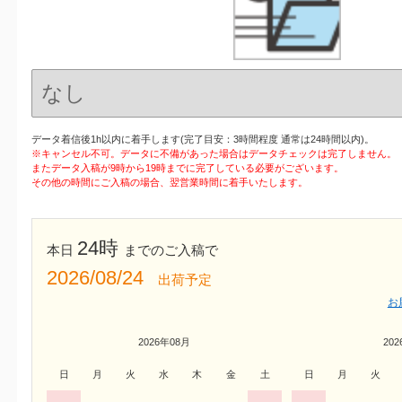
データ着信後1h以内に着手します(完了目安：3時間程度 通常は24時間以内)。
※キャンセル不可。データに不備があった場合はデータチェックは完了しません。
またデータ入稿が9時から19時までに完了している必要がございます。
その他の時間にご入稿の場合、翌営業時間に着手いたします。
24時
本日
までのご入稿で
2026/08/24
出荷予定
お
2026年08月
20
日
月
火
水
木
金
土
日
月
火