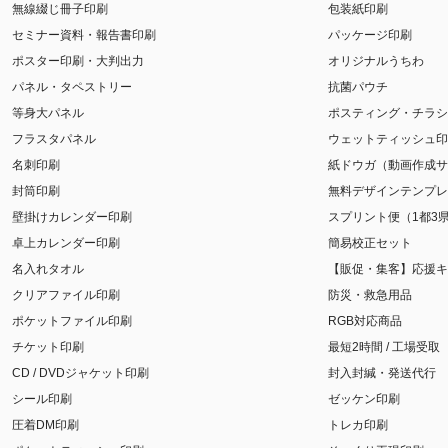
無線綴じ冊子印刷
包装紙印刷
セミナー資料・報告書印刷
パッケージ印刷
ポスター印刷・大判出力
オリジナルうちわ
パネル・タペストリー
抗菌パウチ
等身大パネル
ポスティング・チラシ
フラスタパネル
ウェットティッシュ印
名刺印刷
紙ドウガ（動画作成サ
封筒印刷
無料デザインテンプレ
壁掛けカレンダー印刷
スプリント便（1都3
卓上カレンダー印刷
簡易校正セット
名入れタオル
【販促・集客】応援キ
クリアファイル印刷
防災・救急用品
ポケットファイル印刷
RGB対応商品
チケット印刷
最短2時間 / 工場受取
CD / DVDジャケット印刷
封入封緘・発送代行
シール印刷
ゼッケン印刷
圧着DM印刷
トレカ印刷