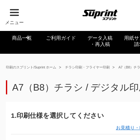
メニュー
商品一覧
ご利用ガイド
データ入稿
用紙サ
・再入稿
請
印刷のスプリント/Suprint ホーム
チラシ印刷・フライヤー印刷
A7（B8）チ
A7（B8）チラシ / デジタル
1.印刷仕様を選択してください
お見積り・