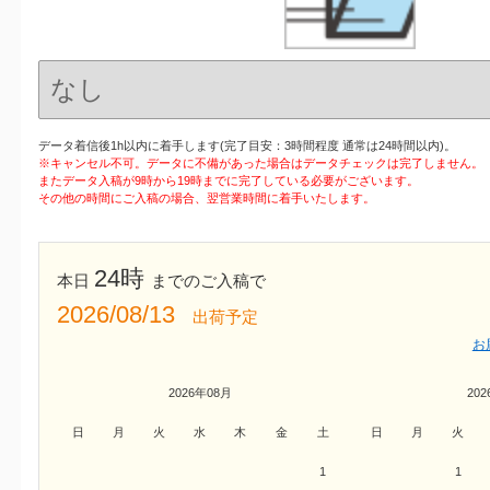
データ着信後1h以内に着手します(完了目安：3時間程度 通常は24時間以内)。
※キャンセル不可。データに不備があった場合はデータチェックは完了しません。
またデータ入稿が9時から19時までに完了している必要がございます。
その他の時間にご入稿の場合、翌営業時間に着手いたします。
24時
本日
までのご入稿で
2026/08/13
出荷予定
お
2026年08月
20
日
月
火
水
木
金
土
日
月
火
1
1