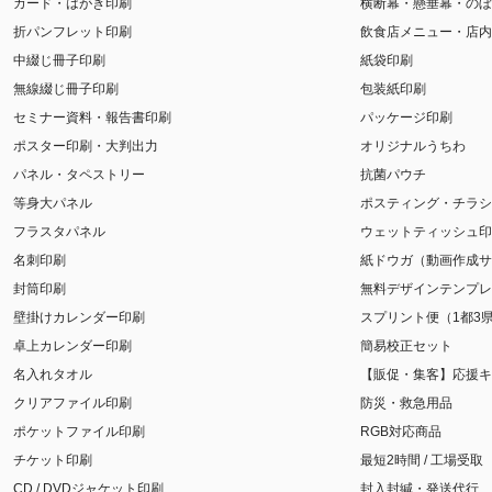
カード・はがき印刷
横断幕・懸垂幕・のぼ
折パンフレット印刷
飲食店メニュー・店内
中綴じ冊子印刷
紙袋印刷
無線綴じ冊子印刷
包装紙印刷
セミナー資料・報告書印刷
パッケージ印刷
ポスター印刷・大判出力
オリジナルうちわ
パネル・タペストリー
抗菌パウチ
等身大パネル
ポスティング・チラシ
フラスタパネル
ウェットティッシュ印
名刺印刷
紙ドウガ（動画作成サ
封筒印刷
無料デザインテンプレ
壁掛けカレンダー印刷
スプリント便（1都3
卓上カレンダー印刷
簡易校正セット
名入れタオル
【販促・集客】応援キ
クリアファイル印刷
防災・救急用品
ポケットファイル印刷
RGB対応商品
チケット印刷
最短2時間 / 工場受取
CD / DVDジャケット印刷
封入封緘・発送代行