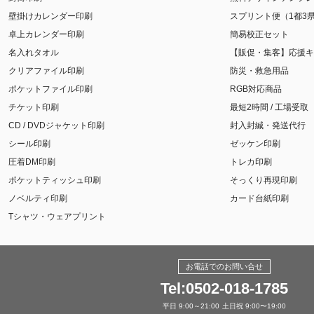
壁掛けカレンダー印刷
スプリント便（1都3
卓上カレンダー印刷
簡易校正セット
名入れタオル
【販促・集客】応援キ
クリアファイル印刷
防災・救急用品
ポケットファイル印刷
RGB対応商品
チケット印刷
最短2時間 / 工場受取
CD / DVDジャケット印刷
封入封緘・発送代行
シール印刷
ゼッケン印刷
圧着DM印刷
トレカ印刷
ポケットティッシュ印刷
そっくり再現印刷
ノベルティ印刷
カード台紙印刷
Tシャツ・ウェアプリント
お電話でのお問い合せ
Tel:0502-018-1785
平日 9:00～21:00
土日祝 9:00〜19:00