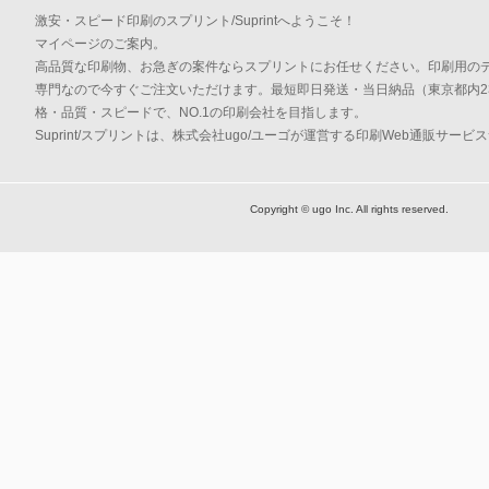
激安・スピード印刷のスプリント/Suprintへようこそ！
マイページのご案内。
高品質な印刷物、お急ぎの案件ならスプリントにお任せください。印刷用の
専門なので今すぐご注文いただけます。最短即日発送・当日納品（東京都内2
格・品質・スピードで、NO.1の印刷会社を目指します。
Suprint/スプリントは、株式会社ugo/ユーゴが運営する印刷Web通販サービ
Copyright © ugo Inc. All rights reserved.