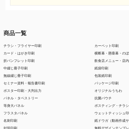
商品一覧
チラシ・フライヤー印刷
カーペット印刷
カード・はがき印刷
横断幕・懸垂幕・のぼ
折パンフレット印刷
飲食店メニュー・店内
中綴じ冊子印刷
紙袋印刷
無線綴じ冊子印刷
包装紙印刷
セミナー資料・報告書印刷
パッケージ印刷
ポスター印刷・大判出力
オリジナルうちわ
パネル・タペストリー
抗菌パウチ
等身大パネル
ポスティング・チラシ
フラスタパネル
ウェットティッシュ印
名刺印刷
紙ドウガ（動画作成サ
封筒印刷
無料デザインテンプレ