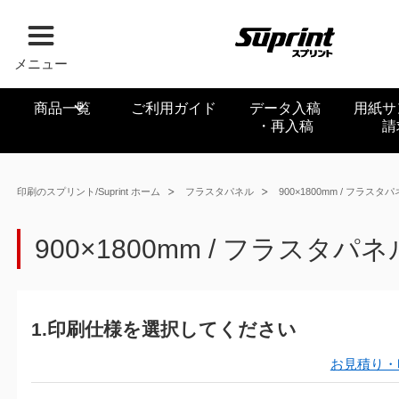
メニュー
商品一覧
ご利用ガイド
データ入稿
用紙サ
・再入稿
請
印刷のスプリント/Suprint ホーム
フラスタパネル
900×1800mm / フラスタ
900×1800mm / フラスタパネ
1.印刷仕様を選択してください
お見積り・