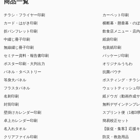
商品一覧
チラシ・フライヤー印刷
カーペット印刷
カード・はがき印刷
横断幕・懸垂幕・のぼ
折パンフレット印刷
飲食店メニュー・店内
中綴じ冊子印刷
紙袋印刷
無線綴じ冊子印刷
包装紙印刷
セミナー資料・報告書印刷
パッケージ印刷
ポスター印刷・大判出力
オリジナルうちわ
パネル・タペストリー
抗菌パウチ
等身大パネル
ポスティング・チラシ
フラスタパネル
ウェットティッシュ印
名刺印刷
紙ドウガ（動画作成サ
封筒印刷
無料デザインテンプレ
壁掛けカレンダー印刷
スプリント便（1都3
卓上カレンダー印刷
簡易校正セット
名入れタオル
【販促・集客】応援キ
クリアファイル印刷
防災・救急用品