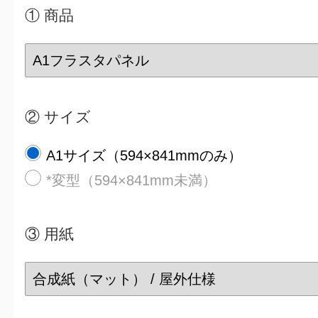
① 商品
② サイズ
A1サイズ（594×841mmのみ）
*変型（594×841mm未満）
③
用紙