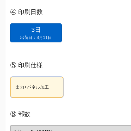
④
印刷日数
3日
出荷日：8月11日
⑤
印刷仕様
出力+パネル加工
⑥
部数