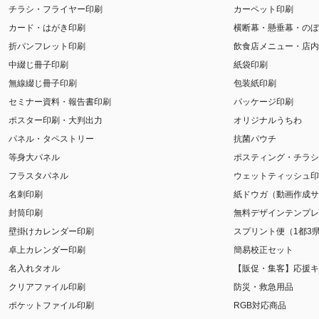
チラシ・フライヤー印刷
カーペット印刷
カード・はがき印刷
横断幕・懸垂幕・のぼ
折パンフレット印刷
飲食店メニュー・店内
中綴じ冊子印刷
紙袋印刷
無線綴じ冊子印刷
包装紙印刷
セミナー資料・報告書印刷
パッケージ印刷
ポスター印刷・大判出力
オリジナルうちわ
パネル・タペストリー
抗菌パウチ
等身大パネル
ポスティング・チラシ
フラスタパネル
ウェットティッシュ印
名刺印刷
紙ドウガ（動画作成サ
封筒印刷
無料デザインテンプレ
壁掛けカレンダー印刷
スプリント便（1都3
卓上カレンダー印刷
簡易校正セット
名入れタオル
【販促・集客】応援キ
クリアファイル印刷
防災・救急用品
ポケットファイル印刷
RGB対応商品