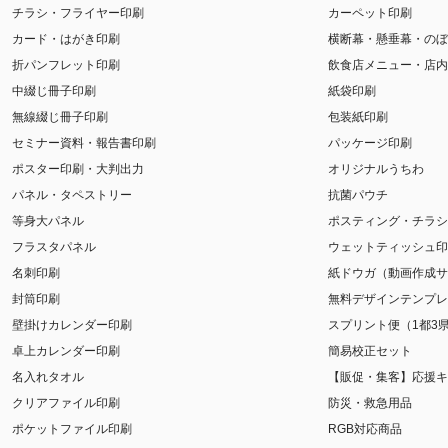
チラシ・フライヤー印刷
カーペット印刷
カード・はがき印刷
横断幕・懸垂幕・のぼ
折パンフレット印刷
飲食店メニュー・店内
中綴じ冊子印刷
紙袋印刷
無線綴じ冊子印刷
包装紙印刷
セミナー資料・報告書印刷
パッケージ印刷
ポスター印刷・大判出力
オリジナルうちわ
パネル・タペストリー
抗菌パウチ
等身大パネル
ポスティング・チラシ
フラスタパネル
ウェットティッシュ印
名刺印刷
紙ドウガ（動画作成サ
封筒印刷
無料デザインテンプレ
壁掛けカレンダー印刷
スプリント便（1都3
卓上カレンダー印刷
簡易校正セット
名入れタオル
【販促・集客】応援キ
クリアファイル印刷
防災・救急用品
ポケットファイル印刷
RGB対応商品