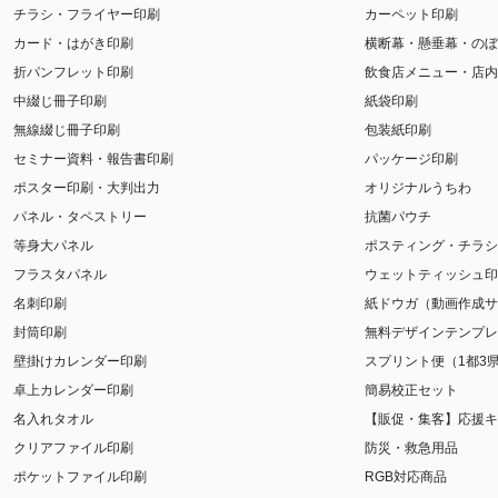
チラシ・フライヤー印刷
カーペット印刷
カード・はがき印刷
横断幕・懸垂幕・のぼ
折パンフレット印刷
飲食店メニュー・店内
中綴じ冊子印刷
紙袋印刷
無線綴じ冊子印刷
包装紙印刷
セミナー資料・報告書印刷
パッケージ印刷
ポスター印刷・大判出力
オリジナルうちわ
パネル・タペストリー
抗菌パウチ
等身大パネル
ポスティング・チラシ
フラスタパネル
ウェットティッシュ印
名刺印刷
紙ドウガ（動画作成サ
封筒印刷
無料デザインテンプレ
壁掛けカレンダー印刷
スプリント便（1都3
卓上カレンダー印刷
簡易校正セット
名入れタオル
【販促・集客】応援キ
クリアファイル印刷
防災・救急用品
ポケットファイル印刷
RGB対応商品