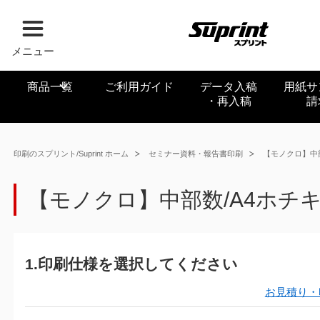
メニュー
商品一覧
ご利用ガイド
データ入稿
用紙サ
・再入稿
請
印刷のスプリント/Suprint ホーム
セミナー資料・報告書印刷
【モノクロ】中
【モノクロ】中部数/A4ホチ
1.印刷仕様を選択してください
お見積り・