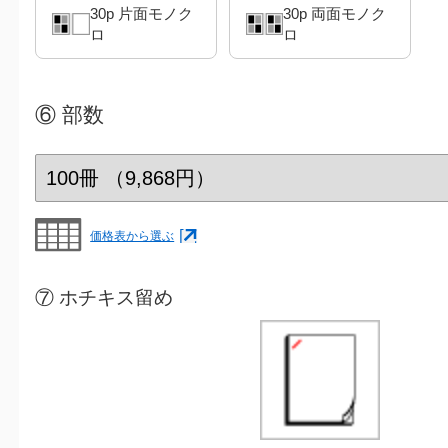
30p 片面モノク
30p 両面モノク
ロ
ロ
⑥
部数
価格表から選ぶ
⑦ ホチキス留め