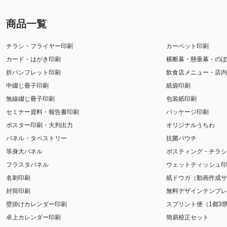
商品一覧
チラシ・フライヤー印刷
カーペット印刷
カード・はがき印刷
横断幕・懸垂幕・のぼ
折パンフレット印刷
飲食店メニュー・店内
中綴じ冊子印刷
紙袋印刷
無線綴じ冊子印刷
包装紙印刷
セミナー資料・報告書印刷
パッケージ印刷
ポスター印刷・大判出力
オリジナルうちわ
パネル・タペストリー
抗菌パウチ
等身大パネル
ポスティング・チラシ
フラスタパネル
ウェットティッシュ印
名刺印刷
紙ドウガ（動画作成サ
封筒印刷
無料デザインテンプレ
壁掛けカレンダー印刷
スプリント便（1都3
卓上カレンダー印刷
簡易校正セット