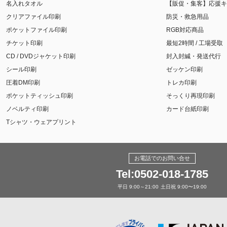
名入れタオル
【販促・集客】応援キ
クリアファイル印刷
防災・救急用品
ポケットファイル印刷
RGB対応商品
チケット印刷
最短2時間 / 工場受取
CD / DVDジャケット印刷
封入封緘・発送代行
シール印刷
ゼッケン印刷
圧着DM印刷
トレカ印刷
ポケットティッシュ印刷
そっくり再現印刷
ノベルティ印刷
カード台紙印刷
Tシャツ・ウェアプリント
お電話でのお問い合せ
Tel:0502-018-1785
平日 9:00～21:00
土日祝 9:00〜19:00