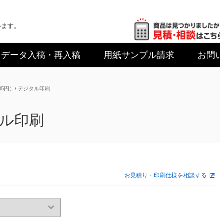
います。
データ入稿
・再入稿
用紙サンプル
請求
お問
5円）/ デジタル印刷
タル印刷
お見積り・印刷仕様を相談する