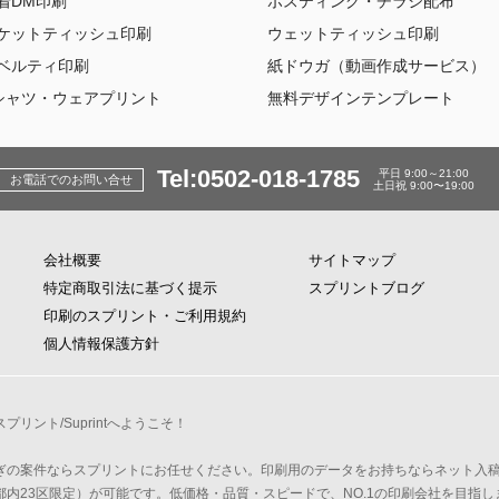
着DM印刷
ポスティング・チラシ配布
ケットティッシュ印刷
ウェットティッシュ印刷
ベルティ印刷
紙ドウガ（動画作成サービス）
シャツ・ウェアプリント
無料デザインテンプレート
Tel:0502-018-1785
平日 9:00～21:00
お電話でのお問い合せ
土日祝 9:00〜19:00
会社概要
サイトマップ
特定商取引法に基づく提示
スプリントブログ
印刷のスプリント・ご利用規約
個人情報保護方針
リント/Suprintへようこそ！
ぎの案件ならスプリントにお任せください。印刷用のデータをお持ちならネット入
内23区限定）が可能です。低価格・品質・スピードで、NO.1の印刷会社を目指し