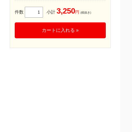
3,250
件数
小計
円
(税抜き)
カートに入れる »