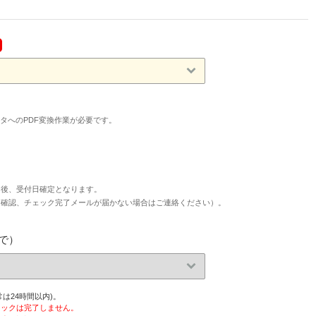
印刷用データへのPDF変換作業が必要です。
た後、受付日確定となります。
タ確認、チェック完了メールが届かない場合はご連絡ください）。
で）
は24時間以内)。
ェックは完了しません。