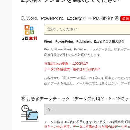
⑦ Word、PowerPoint、Excelなど ⇒ PDF変換作業
必須
Word、PowerPoint、Publisher、Excelでご入稿の場合
Word、PowerPoint、Publisher、Excelデータは、
変換作業は2回まで無料対応いたします。
※3回以上の変換 ＋1,000円/1P
データの等倍拡大・縮小は+1,500円/1P
お客様から「変換データ確認」の了承のお返事をいただい
必ずデータを確認し、メール等にてご連絡ください（デー
⑧ お急ぎデータチェック（データ受付時間：9～19時ま
データ着信後1h以内に着手します(完了目安：3時間程度 通常
※キャンセル不可。データに不備があった場合はデータチ