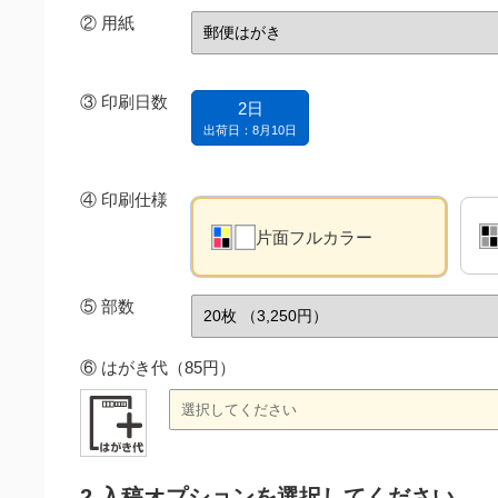
②
用紙
③
印刷日数
2日
出荷日：8月10日
④
印刷仕様
片面フルカラー
⑤
部数
⑥ はがき代（85円）
2.入稿オプションを選択してください