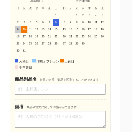
2026年08月
2026年09月
日
月
火
水
木
金
土
日
月
火
水
木
金
土
1
1
2
3
4
5
2
3
4
5
6
7
8
6
7
8
9
10
11
12
9
10
11
12
13
14
15
13
14
15
16
17
18
19
16
17
18
19
20
21
22
20
21
22
23
24
25
26
23
24
25
26
27
28
29
27
28
29
30
30
31
入稿日
印刷オプション
出荷日
非営業日
商品別品名
任意の名前で商品を区別することができます
備考
商品や注文に関しての指示ができます