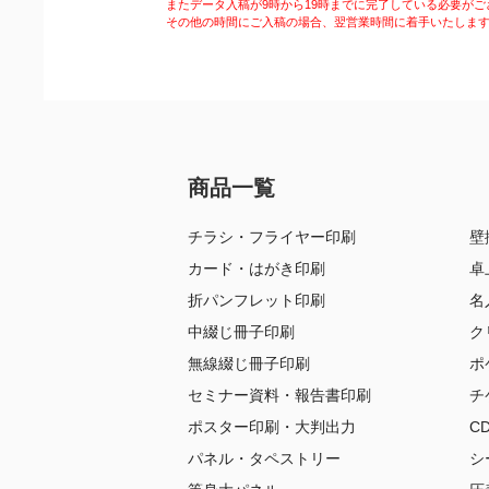
またデータ入稿が9時から19時までに完了している必要がご
その他の時間にご入稿の場合、翌営業時間に着手いたしま
商品一覧
チラシ・フライヤー印刷
壁
カード・はがき印刷
卓
折パンフレット印刷
名
中綴じ冊子印刷
ク
無線綴じ冊子印刷
ポ
セミナー資料・報告書印刷
チ
ポスター印刷・大判出力
C
パネル・タペストリー
シ