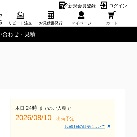
新規会員登録
ログイン
リピート注文
お見積書発行
マイページ
カート
い合わせ・見積
24時
本日
までのご入稿で
2026/08/10
出荷予定
お届け日の目安について