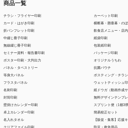
商品一覧
チラシ・フライヤー印刷
カーペット印刷
カード・はがき印刷
横断幕・懸垂幕・のぼ
折パンフレット印刷
飲食店メニュー・店内
中綴じ冊子印刷
紙袋印刷
無線綴じ冊子印刷
包装紙印刷
セミナー資料・報告書印刷
パッケージ印刷
ポスター印刷・大判出力
オリジナルうちわ
パネル・タペストリー
抗菌パウチ
等身大パネル
ポスティング・チラシ
フラスタパネル
ウェットティッシュ印
名刺印刷
紙ドウガ（動画作成サ
封筒印刷
無料デザインテンプレ
壁掛けカレンダー印刷
スプリント便（1都3
卓上カレンダー印刷
簡易校正セット
名入れタオル
【販促・集客】応援キ
クリアファイル印刷
防災・救急用品