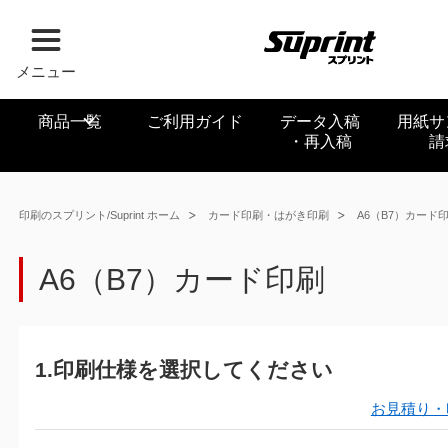
メニュー
商品一覧
ご利用ガイド
データ入稿
用紙サ
・再入稿
請
印刷のスプリント/Suprint ホーム
カード印刷・はがき印刷
A6（B7）カード
A6（B7）カード印刷
1.印刷仕様を選択してください
お見積り・