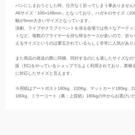
バンにしまおうとした時、仕方なく折ってしまう事ありません
A6サイズ「105×148mm」となっており、ハガキのサイズ（10
幅が5mm大きいサイズとなっています。
演劇、ライブやクラブイベントを演る会場では色々なアーティ
トなど、複数のフライヤーを持ち帰るケースが多いので、折ら
えるサイズというのは重宝されているらしく非常に人気があり
また商品の発送の際に同梱、同封するのにも適したサイズなの
販（EC)をやっているショップでもよく利用されており、業種
に対応したサイズと言えます。
※用紙はアートポスト180kg、220Kg、マットカード180kg、2
180kg、ミラーコート（裏：上質紙）180kgの中からお選びい