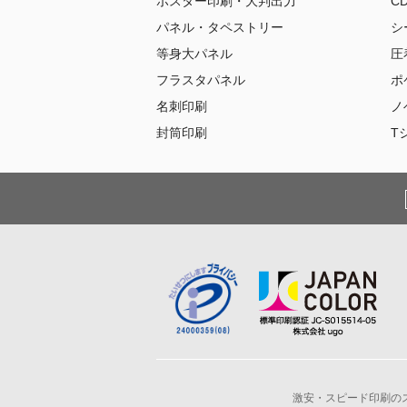
ポスター印刷・大判出力
C
パネル・タペストリー
シ
等身大パネル
圧
フラスタパネル
ポ
名刺印刷
ノ
封筒印刷
T
激安・スピード印刷のスプ