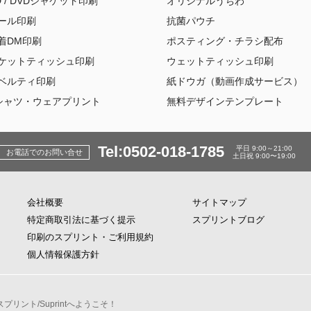
D / DVDジャケット印刷
オリジナルうちわ
ール印刷
抗菌パウチ
着DM印刷
ポスティング・チラシ配布
ケットティッシュ印刷
ウェットティッシュ印刷
ベルティ印刷
紙ドウガ（動画作成サービス）
シャツ・ウェアプリント
無料デザインテンプレート
Tel:0502-018-1785
平日 9:00～21:00
お電話でのお問い合せ
土日祝 9:00〜19:00
会社概要
サイトマップ
特定商取引法に基づく提示
スプリントブログ
印刷のスプリント・ご利用規約
個人情報保護方針
リント/Suprintへようこそ！