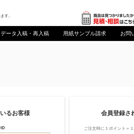
います。
データ入稿
・再入稿
用紙サンプル
請求
お問
いるお客様
会員登録さ
ID
ご注文時に１ポイント＝１