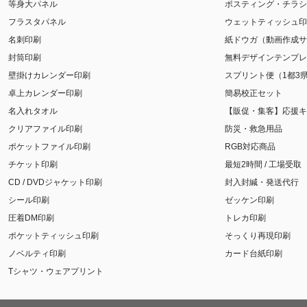
等身大パネル
ポスティング・チラシ
フラスタパネル
ウェットティッシュ印
名刺印刷
紙ドウガ（動画作成サ
封筒印刷
無料デザインテンプレ
壁掛けカレンダー印刷
スプリント便（1都3
卓上カレンダー印刷
簡易校正セット
名入れタオル
【販促・集客】応援キ
クリアファイル印刷
防災・救急用品
ポケットファイル印刷
RGB対応商品
チケット印刷
最短2時間 / 工場受取
CD / DVDジャケット印刷
封入封緘・発送代行
シール印刷
ゼッケン印刷
圧着DM印刷
トレカ印刷
ポケットティッシュ印刷
そっくり再現印刷
ノベルティ印刷
カード台紙印刷
Tシャツ・ウェアプリント