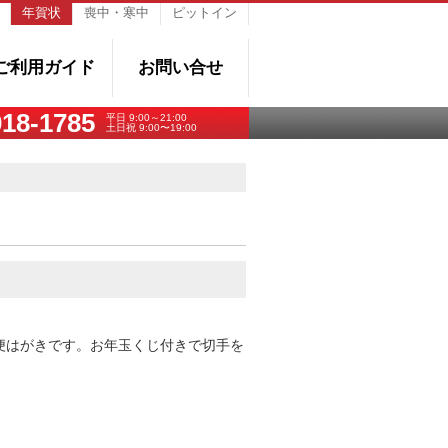
年賀状
喪中・寒中
ピットイン
ご利用ガイド
お問い合せ
018-1785
平日 9:00～21:00
土日祝 9:00〜19:00
便はがきです。お年玉くじ付きで
切手を
。