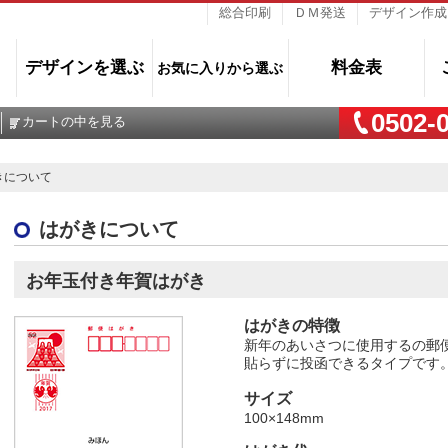
総合印刷
ＤＭ発送
デザイン作成
デザインを選ぶ
料金表
お気に入りから選ぶ
0502-
カートの中を見る
きについて
はがきについて
お年玉付き年賀はがき
はがきの特徴
新年のあいさつに使用するの郵
貼らず
に投函できるタイプです
サイズ
100×148mm