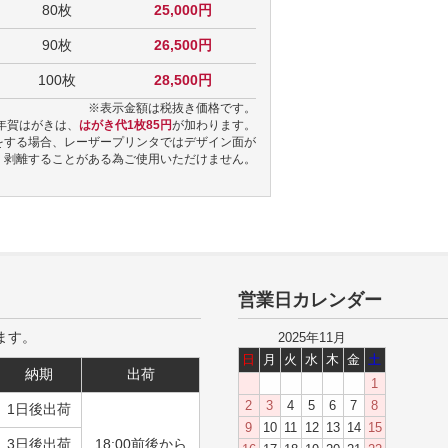
80枚
25,000円
90枚
26,500円
100枚
28,500円
※表示金額は税抜き価格です。
年賀はがきは、
はがき代1枚85円
が加わります。
をする場合、レーザープリンタではデザイン面が
剥離することがある為ご使用いただけません。
営業日カレンダー
ます。
2025年11月
日
月
火
水
木
金
土
納期
出荷
1
2
3
4
5
6
7
8
1日後出荷
9
10
11
12
13
14
15
3日後出荷
18:00前後から