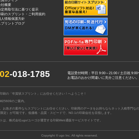
会員ログイン
会社概要
特定商取引法に基づく提示
印刷のスプリント・ご利用規約
個人情報保護方針
スプリントブログ
02
-018-1785
電話受付時間：平日 9:00～21:00 / 土日祝 9:
お電話のおかけ間違いに充分ご注意ください。
印刷の
「年賀状スプリント」にお任せください！
へようこそ！
25609のご案内。
、お急ぎの案件ならスプリントにお任せください。印刷用のデータをお持ちならネット入稿専門な
区限定）が可能です。低価格・品質・スピードで、NO.1の印刷会社を目指します。
ト
は、
株式会社ugo/ユーゴ
が運営する印刷Web通販サービスサイトです。
Copyright © ugo Inc. All rights reserved.