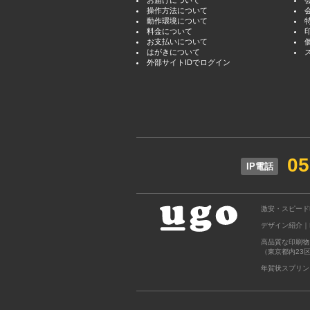
お届けについて
操作方法について
動作環境について
料金について
お支払いについて
はがきについて
外部サイトIDでログイン
05
IP電話
激安・スピード
デザイン紹介｜M
高品質な印刷物
（東京都内23
年賀状スプリン