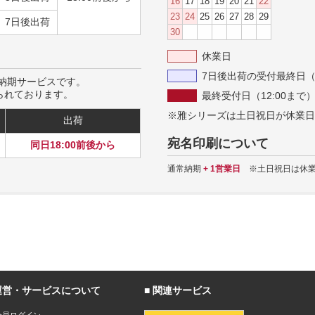
16
17
18
19
20
21
22
23
24
25
26
27
28
29
7日後出荷
30
休業日
7日後出荷の受付最終日（2
納期サービスです。
られております。
最終受付日（12:00まで
※雅シリーズは土日祝日が休業日
出荷
宛名印刷について
同日18:00前後から
通常納期
+ 1営業日
※土日祝日は休業
運営・サービスについて
関連サービス