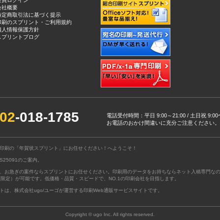
会員ログイン
会社概要
特定商取引法に基づく提示
印刷のスプリント・ご利用規約
個人情報保護方針
スプリントブログ
02
-018-1785
電話受付時間：平日 9:00～21:00 / 土日祝 9:
お電話のおかけ間違いに充分ご注意ください。
印刷の
「年賀状スプリント」にお任せください！
へようこそ！
25091のご案内。
、お急ぎの案件ならスプリントにお任せください。印刷用のデータをお持ちならネット入稿専門な
区限定）が可能です。低価格・品質・スピードで、NO.1の印刷会社を目指します。
ト
は、
株式会社ugo/ユーゴ
が運営する印刷Web通販サービスサイトです。
Copyright © ugo Inc. All rights reserved.