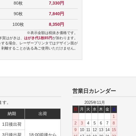
80枚
7,330円
90枚
7,840円
100枚
8,350円
※表示金額は税抜き価格です。
年賀はがきは、
はがき代1枚85円
が加わります。
をする場合、レーザープリンタではデザイン面が
剥離することがある為ご使用いただけません。
営業日カレンダー
ます。
2025年11月
日
月
火
水
木
金
土
納期
出荷
1
2
3
4
5
6
7
8
1日後出荷
9
10
11
12
13
14
15
3日後出荷
18:00前後から