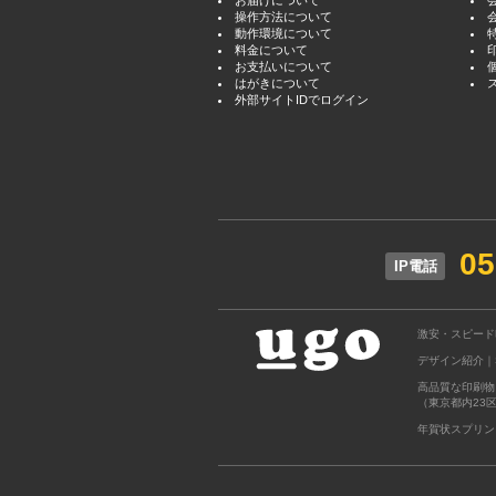
お届けについて
操作方法について
動作環境について
料金について
お支払いについて
はがきについて
外部サイトIDでログイン
05
IP電話
激安・スピード
デザイン紹介｜S
高品質な印刷物
（東京都内23
年賀状スプリン