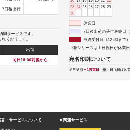
16
17
18
19
20
21
22
23
24
25
26
27
28
29
7日後出荷
30
休業日
7日後出荷の受付最終日（2
納期サービスです。
られております。
最終受付日（12:00まで
※雅シリーズは土日祝日が休業日
出荷
宛名印刷について
同日18:00前後から
通常納期
+ 1営業日
※土日祝日は休業
運営・サービスについて
関連サービス