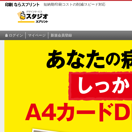
印
短納期/印刷コストの削減/スピード対応
刷
な
ら
ス
プ
ログイン
マイページ
新規会員登録
リ
ン
ト