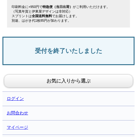
印刷料金に+950円で
特急便（当日出荷）
がご利用いただけます。
（写真年賀と伊東屋デザインは非対応）
スプリントは
全国送料無料
でお届けします。
別途、はがき代1枚85円が加わります。
受付を終了いたしました
お気に入りから選ぶ
ログイン
お問合わせ
マイページ