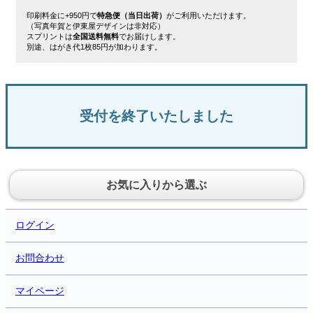
印刷料金に+950円で
特急便（当日出荷）
がご利用いただけます。
（写真年賀と伊東屋デザインは非対応）
スプリントは
全国送料無料
でお届けします。
別途、はがき代1枚85円が加わります。
受付を終了いたしました
お気に入りから選ぶ
ログイン
お問合わせ
マイページ