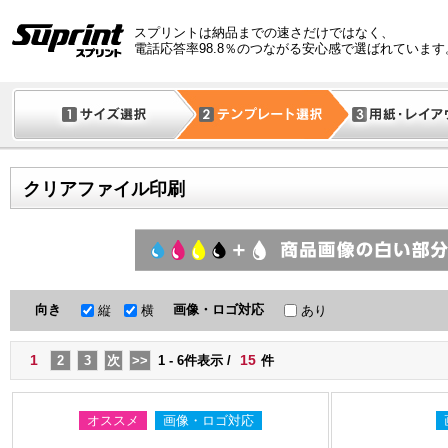
スプリントは納品までの速さだけではなく、
電話応答率98.8％のつながる安心感で選ばれています
クリアファイル印刷
向き
画像・ロゴ対応
縦
横
あり
1
15
2
3
次
>>
1 - 6件表示 /
件
オススメ
画像・ロゴ対応